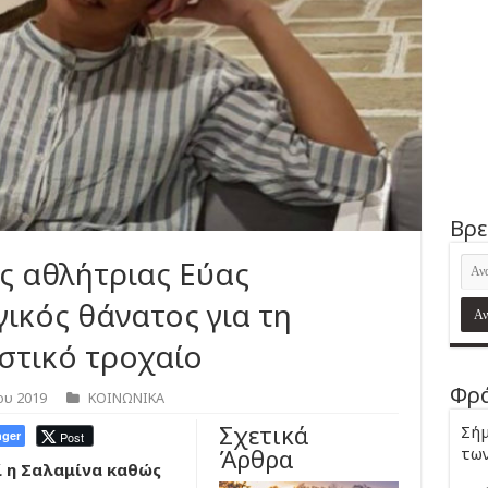
Βρε
ης αθλήτριας Εύας
ικός θάνατος για τη
στικό τροχαίο
Φρά
ου 2019
ΚΟΙΝΩΝΙΚΑ
Σχετικά
Σήμ
ger
Post
Άρθρα
των
ί η Σαλαμίνα καθώς