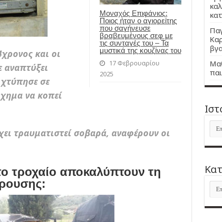
καλ
Μοναχός Επιφάνιος:
κατ
Ποιος ήταν ο αγιορείτης
που σαγήνευσε
Παγ
βραβευμένους σεφ με
Καρ
τις συνταγές του – Τα
βγα
μυστικά της κουζίνας του
4χρονος και οι
Μαθ
17 Φεβρουαρίου
ε αναπτύξει
παι
2025
 χτύπησε σε
όχημα να κοπεί
Ιστ
Ιστ
χει τραυματιστεί σοβαρά, αναφέρουν οι
Kατ
το τροχαίο αποκαλύπτουν τη
ρουσης:
Kατ