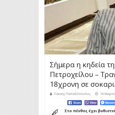
Σήμερα η κηδεία τ
Πετροχείλου – Τραγ
18χρονη σε σοκαρι
Γιάννης Παπαδόπουλος
16 Μαρτί
Viber
Messen
Share
Στο πένθος έχει βυθιστε