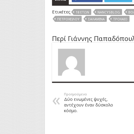
Ετικέτες
18 ΕΤΏΝ
NANCYSBLOG
ΒΌΛ
ΠΕΤΡΟΧΕΊΛΟΥ
ΣΑΛΑΜΊΝΑ
ΤΡΟΧΑΊΟ
Περί Γιάννης Παπαδόπου
Προηγούμενο
Δύο ενωμένες ψυχές,
αντέχουν έναν δύσκολο
κόσμο.