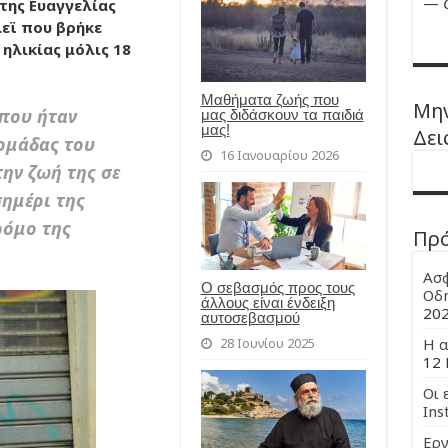
—
 της Ευαγγελίας
εϊ που βρήκε
ηλικίας μόλις 18
Μαθήματα ζωής που
Μην
 που ήταν
μας διδάσκουν τα παιδιά
μας!
Δει
ομάδας του
16 Ιανουαρίου 2026
ην ζωή της σε
ημέρι της
ρόμο της
Πρ
Ασφ
Ο σεβασμός προς τους
Οδη
άλλους είναι ένδειξη
20
αυτοσεβασμού
28 Ιουνίου 2025
Η α
12 
Οι 
Ins
Εργ