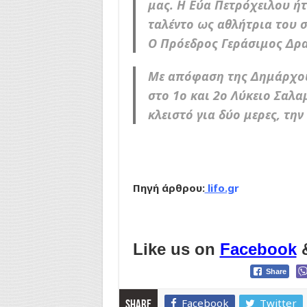
μας. Η Εύα Πετρόχειλου ήτ
ταλέντο ως αθλήτρια του σ
Ο Πρόεδρος Γεράσιμος Δρα
Με απόφαση της Δημάρχου
στο 1ο και 2ο Λύκειο Σαλα
κλειστό για δύο μερες, τη
Πηγή άρθρου:
lifo.g
r
Like us on
Facebook
Share
Facebook
Twitter
Share