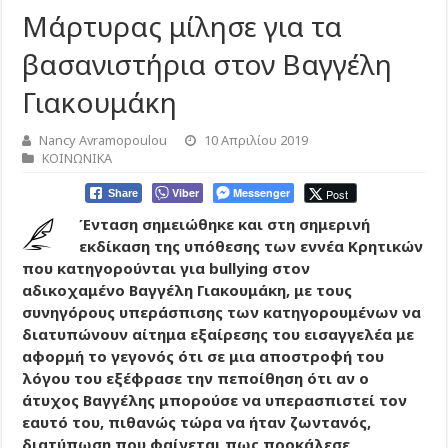
Μάρτυρας μίλησε για τα
βασανιστήρια στον Βαγγέλη
Γιακουμάκη
Nancy Avramopoulou
10 Απριλίου 2019
ΚΟΙΝΩΝΙΚΑ
Viber
Messenger
Post
Share
Ένταση σημειώθηκε και στη σημερινή
εκδίκαση της υπόθεσης των εννέα Κρητικών
που κατηγορούνται για bullying στον
αδικοχαμένο Βαγγέλη Γιακουμάκη, με τους
συνηγόρους υπεράσπισης των κατηγορουμένων να
διατυπώνουν αίτημα εξαίρεσης του εισαγγελέα με
αφορμή το γεγονός ότι σε μια αποστροφή του
λόγου του εξέφρασε την πεποίθηση ότι αν ο
άτυχος Βαγγέλης μπορούσε να υπερασπιστεί τον
εαυτό του, πιθανώς τώρα να ήταν ζωντανός,
διατύπωση που φαίνεται πως προκάλεσε