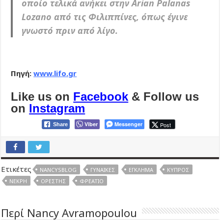
οποίο τελικά ανήκει στην Arian Palanas
Lozano από τις Φιλιππίνες, όπως έγινε
γνωστό πριν από λίγο.
Πηγή:
www.lifo.gr
Like us on
Facebook
& Follow us
on
Instagram
Viber
Messenger
Post
Share
Ετικέτες
NANCYSBLOG
ΓΥΝΑΊΚΕΣ
ΈΓΚΛΗΜΑ
ΚΎΠΡΟΣ
ΝΕΚΡΉ
ΟΡΈΣΤΗΣ
ΦΡΕΆΤΙΟ
Περί Nancy Avramopoulou