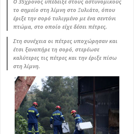
Ο 35χρονος υπέδειξε στους αστυνομικούς
το σημείο στη λίμνη στο Ξυλιάτο, όπου
έριξε την σορό τυλιγμένο με ένα σεντόνι
πτώμα, στο οποίο είχε δέσει πέτρες.
Στη συνέχεια οι πέτρες υποχώρησαν και
έτσι ξαναπήρε τη σορό, στερέωσε
καλύτερες τις πέτρες και την έριξε πίσω
στη λίμνη.