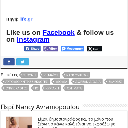
Πηγή:
lifo.gr
Like us on
Facebook
& follow us
on
Instagram
Viber
Messenger
Post
Share
Ετικέτες
2 ΙΟΎΝΗ
26 ΜΑΪ́ΟΥ
NANCYSBLOG
ΑΥΤΟΔΙΟΙΚΗΤΙΚΈΣ ΕΚΛΟΓΈΣ
ΔΙΌΔΙΑ
ΔΩΡΕΆΝ ΔΙΌΔΙΑ
ΕΚΛΟΓΈΣ
ΕΥΡΩΕΚΛΟΓΈΣ
ΙΧ
ΚΥΡΙΑΚΉ
ΟΧΉΜΑΤΑ
Περί Nancy Avramopoulou
Είμαι δημοσιογράφος και το μόνο που
ξέρω να κάνω καλά είναι να εκφράζω με