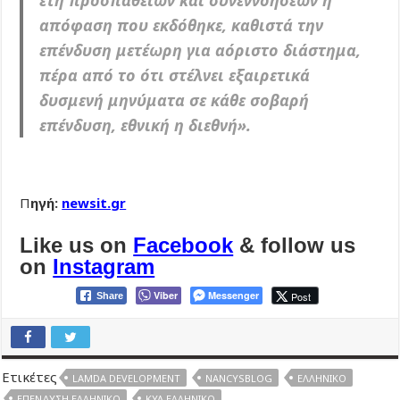
έτη προσπαθειών και συνεννοήσεων η
απόφαση που εκδόθηκε, καθιστά την
επένδυση μετέωρη για αόριστο διάστημα,
πέρα από το ότι στέλνει εξαιρετικά
δυσμενή μηνύματα σε κάθε σοβαρή
επένδυση, εθνική η διεθνή».
Π
ηγή:
newsit.gr
Like us on
Facebook
& follow us
on
Instagram
Viber
Messenger
Post
Share
Ετικέτες
LAMDA DEVELOPMENT
NANCYSBLOG
ΕΛΛΗΝΙΚΌ
ΕΠΈΝΔΥΣΗ ΕΛΛΗΝΙΚΟ
ΚΥΑ ΕΛΛΗΝΙΚΌ