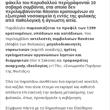
φάκελο του Κορυδαλλού περιγράφονται 10
σοβαρά συμβάντα, στα οποία δεν
περιλαμβάνονται θάνατοι κρατουμένων σε
εξωτερικά νοσοκομεία ή εντός της φυλακής
από παθολογική ή άγνωστη αιτία.
Παράλληλα
παρουσιάζεται το προφίλ των 1399
κρατουμένων, υπόδικων και κατάδικων
, που
περιλαμβάνει
εκτελεστές συμβολαίων θανάτου
(Μαφία των Φυλακών),
μεγαλοδιακινητές
ναρκωτικών
(καρτέλ κοκαΐνης),
ηγέτες
εγκληματικών οργανώσεων ληστών και
διαρρηκτών
(Vor V Zakone) και
τρομοκράτες
αναρχικής ιδεολογίας
(«17Ν», «Συνωμοσία Πυρήνων
της Φωτιάς»).
Όλα τα παραπάνω συνθέτουν ένα εκρηκτικό κοκτέιλ,
ένα καζάνι που είναι έτοιμο να εκραγεί και καθιστά
απόλυτα επιτακτική την ανάγκη μετακόμισης των
φυλακών, όπως προανήγγειλε η κυβέρνηση.
Σύμφωνα πάντα με το δημοσίευμα του Ελεύθερου