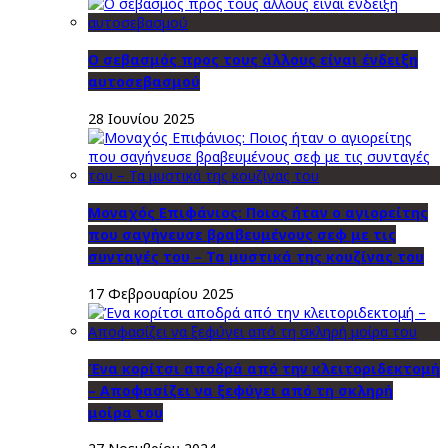
Ο σεβασμός προς τους άλλους είναι ένδειξη
αυτοσεβασμού
28 Ιουνίου 2025
Μοναχός Επιφάνιος: Ποιος ήταν ο αγιορείτης
που σαγήνευσε βραβευμένους σεφ με τις
συνταγές του – Τα μυστικά της κουζίνας του
17 Φεβρουαρίου 2025
Ένα κορίτσι αποδρά από την κλειτοριδεκτομή
– Αποφασίζει να ξεφύγει από τη σκληρή
μοίρα του