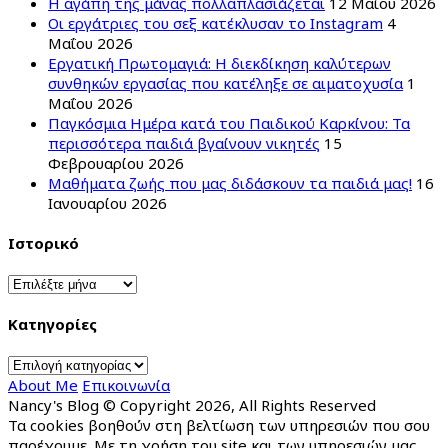
Η αγάπη της μάνας πολλαπλασιάζεται
12 Μαΐου 2026
Οι εργάτριες του σεξ κατέκλυσαν το Instagram
4
Μαΐου 2026
Εργατική Πρωτομαγιά: Η διεκδίκηση καλύτερων
συνθηκών εργασίας που κατέληξε σε αιματοχυσία
1
Μαΐου 2026
Παγκόσμια Ημέρα κατά του Παιδικού Καρκίνου: Τα
περισσότερα παιδιά βγαίνουν νικητές
15
Φεβρουαρίου 2026
Μαθήματα ζωής που μας διδάσκουν τα παιδιά μας!
16
Ιανουαρίου 2026
Ιστορικό
Ιστορικό
Kατηγορίες
Kατηγορίες
About Me
Επικοινωνία
Nancy's Blog © Copyright 2026, All Rights Reserved
Τα cookies βοηθούν στη βελτίωση των υπηρεσιών που σου
παρέχουμε. Με τη χρήση του site και των υπηρεσιών μας,