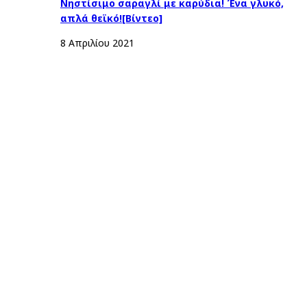
Νηστίσιμο σαραγλί με καρύδια! Ένα γλυκό,
απλά θεϊκό![Βίντεο]
8 Απριλίου 2021