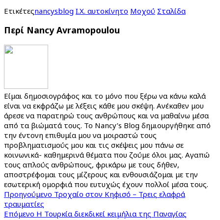
Ετικέτες
nancysblog
Ι.Χ. αυτοκίνητο
Μοχού
Σταλίδα
Περί Nancy Avramopoulou
Είμαι δημοσιογράφος και το μόνο που ξέρω να κάνω καλά
είναι να εκφράζω με λέξεις κάθε μου σκέψη. Ανέκαθεν μου
άρεσε να παρατηρώ τους ανθρώπους και να μαθαίνω μέσα
από τα βιώματά τους. Το Νancy’s Βlog δημιουργήθηκε από
την έντονη επιθυμία μου να μοιραστώ τους
προβληματισμούς μου και τις σκέψεις μου πάνω σε
κοινωνικά- καθημερινά θέματα που ζούμε όλοι μας. Αγαπώ
τους απλούς ανθρώπους, φρικάρω με τους δήθεν,
αποστρέφομαι τους μίζερους και ενθουσιάζομαι με την
εσωτερική ομορφιά που ευτυχώς έχουν πολλοί μέσα τους.
Προηγούμενο
Τροχαίο στον Κηφισό – Τρεις ελαφρά
τραυματίες
Επόμενο
Η Τουρκία διεκδικεί κειμήλια της Παναγίας