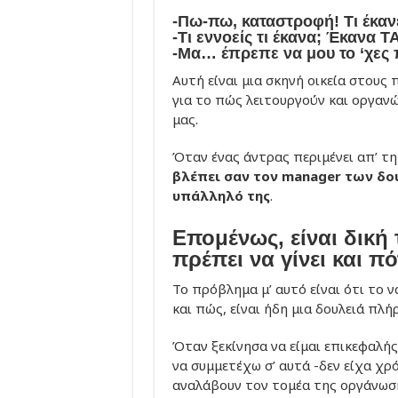
-Πω-πω, καταστροφή! Τι έκαν
-Τι εννοείς τι έκανα; Έκανα 
-Μα… έπρεπε να μου το ‘χες π
Αυτή είναι μια σκηνή οικεία στους 
για το πώς λειτουργούν και οργαν
μας.
Όταν ένας άντρας περιμένει απ’ τη
βλέπει σαν τον manager των δου
υπάλληλό της
.
Επομένως, είναι δική 
πρέπει να γίνει και πό
Το πρόβλημα μ’ αυτό είναι ότι το ν
και πώς, είναι ήδη μια δουλειά πλ
Όταν ξεκίνησα να είμαι επικεφαλής
να συμμετέχω σ’ αυτά -δεν είχα χρό
αναλάβουν τον τομέα της οργάνωση