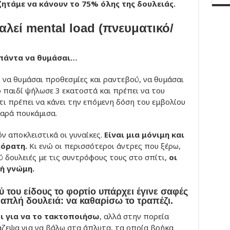
ζητάμε να κάνουν το 75% όλης της δουλειάς.
λεί mental load (πνευματικό/
 πάντα να θυμάσαι…
, να θυμάσαι προθεσμίες και ραντεβού, να θυμάσαι
 παιδί ψήλωσε 3 εκατοστά και πρέπει να του
τι πρέπει να κάνει την επόμενη δόση του εμβολίου
θαρά πουκάμισα.
ν αποκλειστικά οι γυναίκες.
Είναι μια μόνιμη και
αόρατη.
Κι ενώ οι περισσότεροι άντρες που ξέρω,
ύ δουλειές με τις συντρόφους τους στο σπίτι,
οι
ή γνώμη.
ού του είδους το φορτίο υπάρχει έγινε σαφές
απλή δουλειά: να καθαρίσω το τραπέζι.
ι για να το τακτοποιήσω
, αλλά στην πορεία
ζεψα για να βάλω στα άπλυτα, τα οποία βρήκα