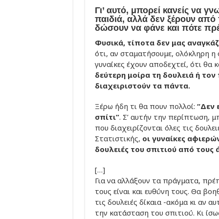
Γι’ αυτό, μπορεί κανείς να γ
παιδιά, αλλά δεν ξέρουν από 
δώσουν να φάνε και πότε πρέ
Φυσικά, τίποτα δεν μας αναγκάζ
ότι, αν σταματήσουμε, ολόκληρη η 
γυναίκες έχουν αποδεχτεί, ότι θα 
δεύτερη μοίρα τη δουλειά ή το
διαχειριστούν τα πάντα.
Ξέρω ήδη τι θα πουν πολλοί:
“Δεν 
σπίτι”
. Σ’ αυτήν την περίπτωση, μ
που διαχειρίζονται όλες τις δουλε
Στατιστικής,
οι γυναίκες αφιερώ
δουλειές του σπιτιού από τους 
[…]
Για να αλλάξουν τα πράγματα, πρέπ
τους είναι και ευθύνη τους. Θα βοη
τις δουλειές δίκαια -ακόμα κι αν α
την κατάσταση του σπιτιού. Κι ίσω