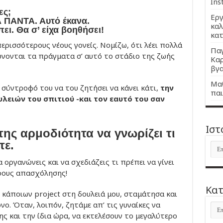
Ins
ες;
Εργ
ΤΑ ΠΑΝΤΑ. Αυτό έκανα.
καλ
ει. Θα σ’ είχα βοηθήσει!
κατ
περισσότερους νέους γονείς. Νομίζω, ότι λέει πολλά
Παγ
ώνονται τα πράγματα σ’ αυτό το στάδιο της ζωής
Καρ
βγα
Μαθ
 σύντροφό του να του ζητήσει να κάνει κάτι,
την
παι
λειών του σπιτιού -και τον εαυτό του σαν
Ιστ
της αρμοδιότητα να γνωρίζει τι
τε.
Ιστ
α οργανώνεις και να σχεδιάζεις τι πρέπει να γίνει
ήρους απασχόλησης!
Kατ
 κάποιων project στη δουλειά μου, σταμάτησα και
νο. Όταν, λοιπόν, ζητάμε απ’ τις γυναίκες να
Kατ
ς και την ίδια ώρα, να εκτελέσουν το μεγαλύτερο