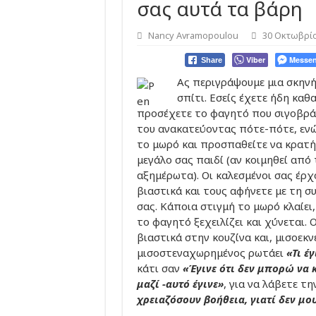
σας αυτά τα βάρη
Nancy Avramopoulou
30 Οκτωβρίο
Viber
Messen
Share
Ας περιγράψουμε μια σκηνή
σπίτι. Εσείς έχετε ήδη καθα
προσέχετε το φαγητό που σιγοβρά
του ανακατεύοντας πότε-πότε, εν
το μωρό και προσπαθείτε να κρατή
μεγάλο σας παιδί (αν κοιμηθεί από
αξημέρωτα). Οι καλεσμένοι σας έρχ
βιαστικά και τους αφήνετε με τη σ
σας. Κάποια στιγμή το μωρό κλαίει
το φαγητό ξεχειλίζει και χύνεται. 
βιαστικά στην κουζίνα και, μισοεκν
μισοστεναχωρημένος ρωτάει
«Τι έγ
κάτι σαν
«Έγινε ότι δεν μπορώ να
μαζί -αυτό έγινε»
, για να λάβετε τ
χρειαζόσουν βοήθεια, γιατί δεν μου