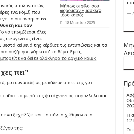
ποτ
ανικός υπολογιστών,
Μήπως οι φίλοι σου
φορούσαν «μάσκες»
έρες ένα κόμιξ που
—
τόσο καιρό;
λεγε το αυτονόητο:
το
18 Μαρτίου 2025
υθυντή και τον
ο να επωμίζεσαι όλες
ας οικογένειας είναι
Μην
μεστό κείμενό της κέρδισε τις εντυπώσεις και τα
σια συζήτηση γύρω απ’ το θέμα. Εμείς,
Δει
μπορείτε να δείτε ολόκληρο το αρχικό κόμικ.
χες πει”
, μια συνάδελφος με κάλεσε σπίτι της για
Πρ
Ασφ
 ταΐσει το μωρό της φτιάχνοντας παράλληλα και
Οδη
20
σε να ξεχειλίζει και τα πάντα χύθηκαν στο
Η α
12 
υζύγου της:
Οι 