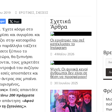
υ 2019
ΕΡΩΤΙΚΕΣ
,
ΣΧΕΣΕΙΣ
Σχετικά
ger
Post
Άρθρα
. Έχετε κόσμο στο
ρίσει και συγυρίσει και
ζει στην κατσαρόλα
Οι εργάτριες του σεξ
κατέκλυσαν το
ώ παράλληλα ταΐζετε
Instagram
σετε ξύπνιο το
Βρε
4 Μαΐου 2026
 τώρα, θα ξυπνήσει
ονται, τους χαιρετάτε
υντροφιά του συζύγου
Ψυχή: Οι ψυχικά κενοί
, εσείς αποσπάστε και
άνθρωποι δεν είναι σε
θέση να προσφέρουν!
Ο άντρας σας μπαίνει
30 Ιουνίου 2025
ευρισμένος,
ινε;»
. Εσείς απαντάτε
Φρά
 κάνω 200 πράγματα
Μια
ην απάντηση: «
Αφού
πολ
 τη ζητούσες;»
.
πως