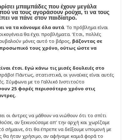
νωρίσει μπαμπάδες που έχουν μεγάλα
πού να τους αγοράσουν ρούχα, τι να τους
πει να πάνε στον παιδίατρο.
ει να τα κάνουμε όλα αυτά
. Το πρόβλημα είναι
οικογένεια θα έχει προβλήματα. Έτσι, πολλές
κουβαλούν μόνες αυτό το βάρος,
βάζοντας σε
ν προσωπικό τους χρόνο, ούτως ώστε να
είναι έτσι. Εγώ κάνω τις μισές δουλειές στο
πράβο! Πάντως, στατιστικά, οι γυναίκες είναι αυτές
ιές. Σύμφωνα με το Γαλλικό Ινστιτούτο
νουν 25 φορές περισσότερο χρόνο στις
άντρες.
ει οι άντρες να μάθουν να νιώθουν ότι το σπίτι
θούσε, αν ξεκινούσαμε απ’ την αρχή και χωρίζαμε
υτό σήμαινε, ότι θα έπρεπε να δείξουμε υπομονή με
ς θα ήταν χρήσιμο, αν αφήναμε καμιά φορά το