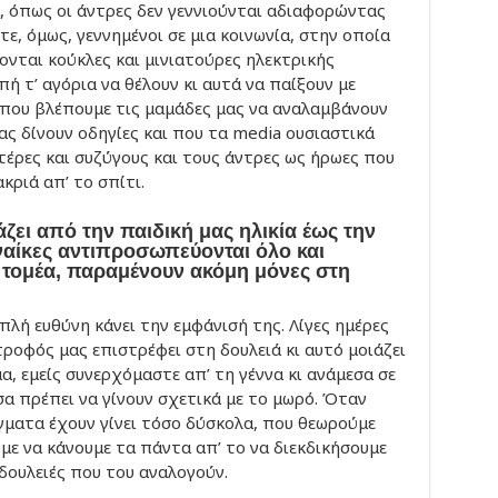
, όπως οι άντρες δεν γεννιούνται αδιαφορώντας
στε, όμως, γεννημένοι σε μια κοινωνία, στην οποία
νονται κούκλες και μινιατούρες ηλεκτρικής
ή τ’ αγόρια να θέλουν κι αυτά να παίξουν με
 όπου βλέπουμε τις μαμάδες μας να αναλαμβάνουν
ας δίνουν οδηγίες και που τα media ουσιαστικά
έρες και συζύγους και τους άντρες ως ήρωες που
κριά απ’ το σπίτι.
ζει από την παιδική μας ηλικία έως την
υναίκες αντιπροσωπεύονται όλο και
 τομέα, παραμένουν ακόμη μόνες στη
πλή ευθύνη κάνει την εμφάνισή της. Λίγες ημέρες
τροφός μας επιστρέφει στη δουλειά κι αυτό μοιάζει
α, εμείς συνερχόμαστε απ’ τη γέννα κι ανάμεσα σε
α πρέπει να γίνουν σχετικά με το μωρό. Όταν
γματα έχουν γίνει τόσο δύσκολα, που θεωρούμε
με να κάνουμε τα πάντα απ’ το να διεκδικήσουμε
 δουλειές που του αναλογούν.