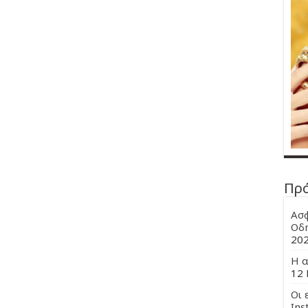
Πρ
Ασφ
Οδη
20
Η α
12 
Οι 
Ins