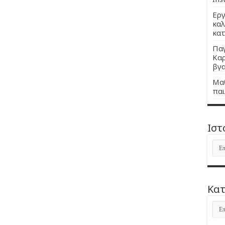
Εργ
καλ
κατ
Παγ
Καρ
βγα
Μαθ
παι
Ιστ
Ιστ
Kατ
Kατ