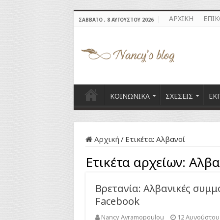
ΑΡΧΙΚΗ
ΕΠΙ
ΣΆΒΒΑΤΟ , 8 ΑΥΓΟΎΣΤΟΥ 2026
ΚΟΙΝΩΝΙΚΑ
ΣΧΕΣΕΙΣ
ΕΚ
Αρχική
/
Ετικέτα:
Αλβανοί
Ετικέτα αρχείων:
Αλβα
Βρετανία: Αλβανικές συμμ
Facebook
Nancy Avramopoulou
12 Αυγούστου