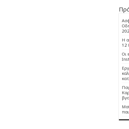
Πρ
Ασφ
Οδη
20
Η α
12 
Οι 
Ins
Εργ
καλ
κατ
Παγ
Καρ
βγα
Μαθ
παι