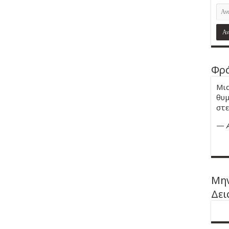
Φρά
Μια
θυμ
στε
—
Μην
Δει