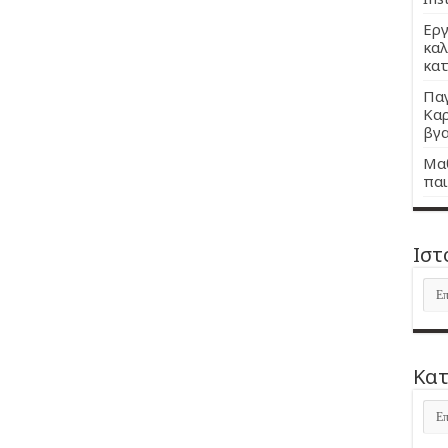
Εργ
καλ
κατ
Παγ
Καρ
βγα
Μαθ
παι
Ιστ
Ιστ
Kατ
Kατ