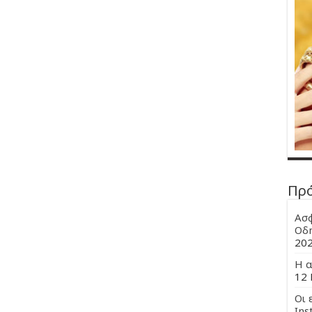
Πρ
Ασφ
Οδη
20
Η α
12 
Οι 
Ins