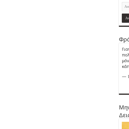
Φρά
Για
πολ
μόν
κάπ
—
Μην
Δει