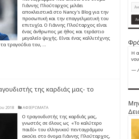
Γιάννης Πλούταρχος μιλάει
αποκλειστικά στο Nancy’s Blog για την
προσωπική και την επαγγελματική του
επιτυχία. Ο Γιάννης Πλούταρχος είναι
ένας άνθρωπος με ήθος και τεράστιο
μεγαλείο ψυχής. Είναι ένας καλλιτέχνης
Φρά
 τα τραγούδια του, …
Η α
νου
—
αγουδιστής της καρδιάς μας- το
Μην
ου 2018
ΑΦΙΕΡΩΜΑΤΑ
Δει
Ο τραγουδιστής της καρδιάς μας,
γνωστός σε όλους ως «Το καλύτερο
παιδί» του ελληνικού πενταγράμμου
ακούει στο όνομα Γιάννης Πλούταρχος,