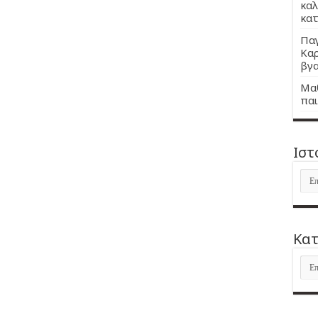
καλ
κατ
Παγ
Καρ
βγα
Μαθ
παι
Ιστ
Ιστ
Kατ
Kατ