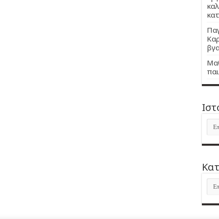
καλ
κατ
Παγ
Καρ
βγα
Μαθ
παι
Ιστ
Ιστ
Kατ
Kατ