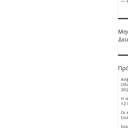
—
Μην
Δει
Πρ
Ασφ
Οδη
20
Η α
12 
Οι 
Ins
Εργ