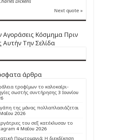
Charles Dickens
Next quote »
 Αγοράσεις Κόσμημα Πριν
ς Αυτήν Την Σελίδα
όσφατα άρθρα
άλεια τροφίμων το καλοκαίρι-
γίες σωστής συντήρησης
3 Ιουνίου
26
γάπη της μάνας πολλαπλασιάζεται
Μαΐου 2026
εργάτριες του σεξ κατέκλυσαν το
tagram
4 Μαΐου 2026
ατική Πρωτομαγιά: Η διεκδίκηση