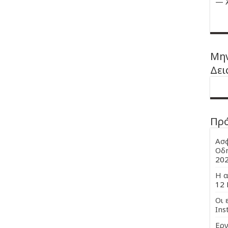
—
Μην
Δει
Πρ
Ασφ
Οδη
20
Η α
12 
Οι 
Ins
Εργ