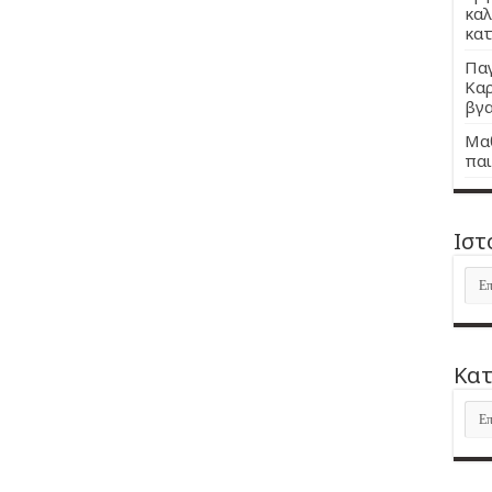
καλ
κατ
Παγ
Καρ
βγα
Μαθ
παι
Ιστ
Ιστ
Kατ
Kατ