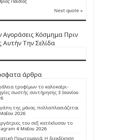
Άγιος Παϊσιος
Next quote »
 Αγοράσεις Κόσμημα Πριν
ς Αυτήν Την Σελίδα
όσφατα άρθρα
άλεια τροφίμων το καλοκαίρι-
γίες σωστής συντήρησης
3 Ιουνίου
26
γάπη της μάνας πολλαπλασιάζεται
Μαΐου 2026
εργάτριες του σεξ κατέκλυσαν το
tagram
4 Μαΐου 2026
ατική Πρωτομαγιά: Η διεκδίκηση