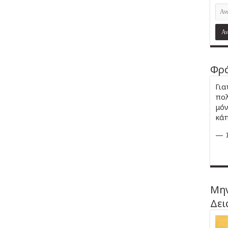
Φρά
Για
πολ
μόν
κάπ
—
Μην
Δει