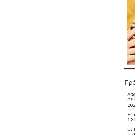
Πρ
Ασφ
Οδη
20
Η α
12 
Οι 
Ins