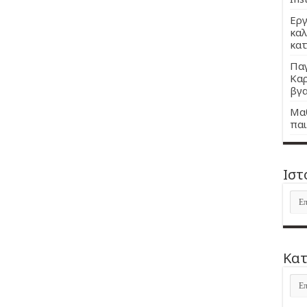
Εργ
καλ
κατ
Παγ
Καρ
βγα
Μαθ
παι
Ιστ
Ιστ
Kατ
Kατ