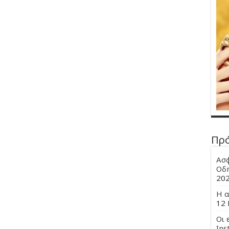
Πρ
Ασφ
Οδη
20
Η α
12 
Οι 
Ins