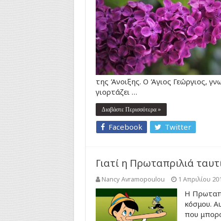
της Άνοιξης. Ο Άγιος Γεώργιος, γ
γιορτάζει …
Διαβάστε Περισσότερα »
Facebook
Twitter
Γιατί η Πρωταπριλιά ταυτ
Nancy Avramopoulou
1 Απριλίου 20
Η Πρωταπρ
κόσμου. Α
που μπορο