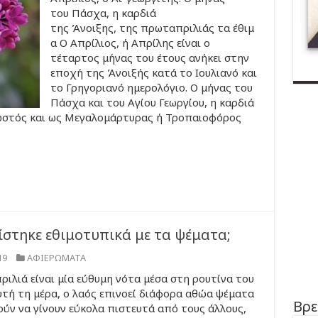
του Πάσχα, η καρδιά
της Άνοιξης, της πρωταπριλιάς τα έθιμ
α Ο Απρίλιος, ή Απρίλης είναι ο
τέταρτος μήνας του έτους ανήκει στην
εποχή της Άνοιξής κατά το Ιουλιανό και
το Γρηγοριανό ημερολόγιο. Ο μήνας του
Πάσχα και του Αγίου Γεωργίου, η καρδιά
νωστός και ως Μεγαλομάρτυρας ή Τροπαιοφόρος
ίστηκε εθιμοτυπικά με τα ψέματα;
19
ΑΦΙΕΡΩΜΑΤΑ
ιλιά είναι μία εύθυμη νότα μέσα στη ρουτίνα του
υτή τη μέρα, ο λαός επινοεί διάφορα αθώα ψέματα
Βρε
ύν να γίνουν εύκολα πιστευτά από τους άλλους,