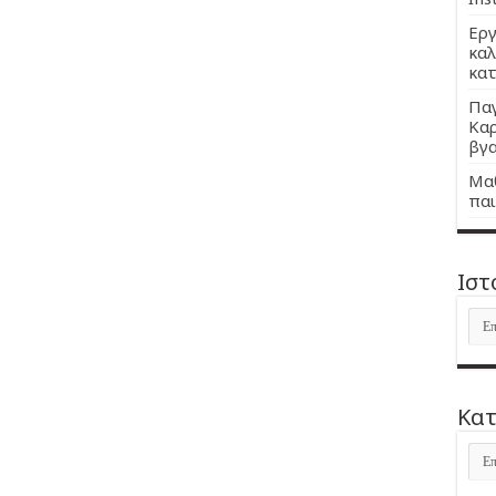
Εργ
καλ
κατ
Παγ
Καρ
βγα
Μαθ
παι
Ιστ
Ιστ
Kατ
Kατ