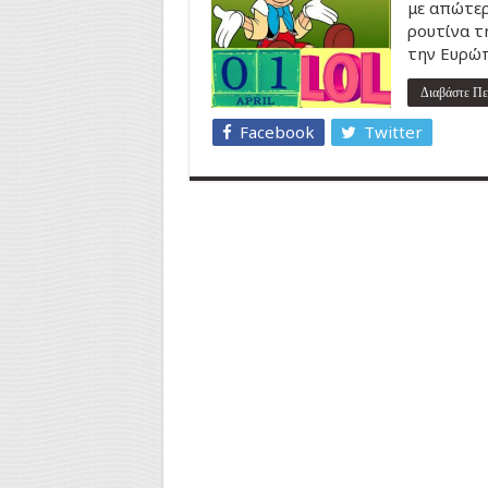
με απώτερ
ρουτίνα τ
την Ευρώ
Διαβάστε Πε
Facebook
Twitter