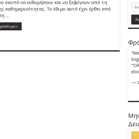
ο σκοπό να ευθυμήσουν και να ξεφύγουν από τη
ης καθημερινότητας. Το έθιμο αυτό έχει έρθει από
πη …
ρισσότερα »
Φρά
“We
big
”Όλ
είν
—
Μην
Δει