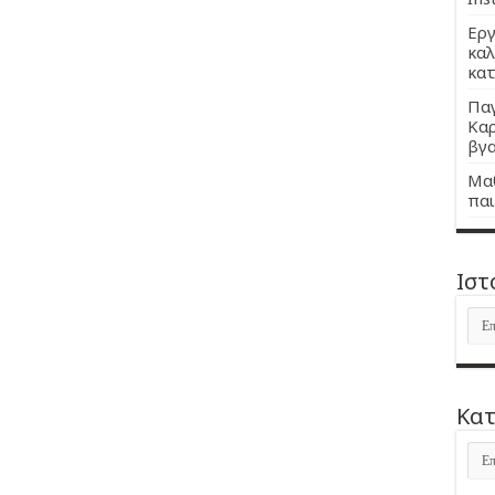
Εργ
καλ
κατ
Παγ
Καρ
βγα
Μαθ
παι
Ιστ
Ιστ
Kατ
Kατ