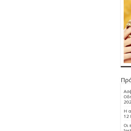
Πρ
Ασφ
Οδη
20
Η α
12 
Οι 
Ins