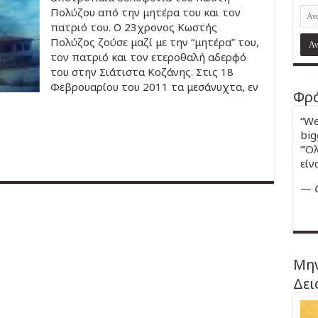
Πολύζου από την μητέρα του και τον
πατριό του. Ο 23χρονος Κωστής
Πολύζος ζούσε μαζί με την “μητέρα” του,
τον πατριό και τον ετεροθαλή αδερφό
του στην Σιάτιστα Κοζάνης. Στις 18
Φεβρουαρίου του 2011 τα μεσάνυχτα, εν
Φρά
“We
big
”Όλ
είν
—
Μην
Δει