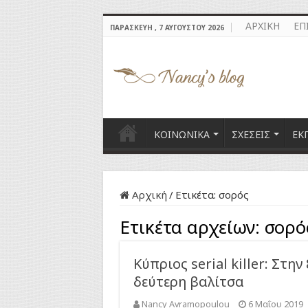
ΑΡΧΙΚΗ
ΕΠ
ΠΑΡΑΣΚΕΥΉ , 7 ΑΥΓΟΎΣΤΟΥ 2026
ΚΟΙΝΩΝΙΚΑ
ΣΧΕΣΕΙΣ
ΕΚ
Αρχική
/
Ετικέτα:
σορός
Ετικέτα αρχείων:
σορό
Κύπριος serial killer: Στη
δεύτερη βαλίτσα
Nancy Avramopoulou
6 Μαΐου 2019