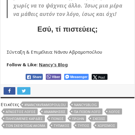
χωρίς να το ψάχνεις άλλο. Ίσως μια μέρα
να μάθεις αυτόν τον λόγο, ίσως και όχι!
Εσύ, τί πιστεύεις;
Σύνταξη & Επιμέλεια: Νάνσυ Αβραμοπούλου
Follow & Like:
Nancy’s Blog
Viber
Messenger
Post
Share
Ετικέτες
#NANCYAVRAMOPOULOU
NANCYSBLOG
ΆΓΝΩΣΤΟΣ ΛΌΓΟΣ
ΑΝΑΜΝΉΣΕΙΣ
ΓΙΑ ΠΟΙΌΝ ΛΌΓΟ
ΛΌΓΟΣ
ΠΛΗΓΩΜΈΝΕΣ ΚΑΡΔΙΈΣ
ΠΌΝΟΣ
ΠΡΏΗΝ
ΣΧΈΣΕΙΣ
ΤΟΝ ΣΚΈΦΤΕΣΑΙ ΑΚΌΜΑ
ΤΥΠΆΚΟΣ
ΤΎΠΟΣ
ΧΩΡΙΣΜΌΣ