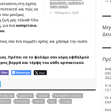
—
φορούσαν «μάσκες»
πιστοσύνη στη σχέση
τόσο καιρό;
μπιστευτεί και πώς να
18 Μαρτίου 2025
τι σου μονίμως
 η ζωή μας τελικά! Όλα
ς
, για ένα
καπρίτσιο
,
Μην
νο
.
Δει
υς σαν ένα κομμάτι κρέας και χάσαμε την ουσία
 μας. Πρέπει να το φυλάμε σαν κόρη οφθαλμού
Πρ
προς βορρά και τέρψη του κάθε αρπακτικού.
Ασφ
Viber
Messenger
Οδη
Post
20
Η α
12 
ΑΠΙΣΤΊΑ
ΔΙΑΖΎΓΙΟ
ΕΝΟΧΉ
ΕΦΉΜΕΡΕΣ ΣΧΈΣΕΙΣ
Οι 
Ins
ΚΈΡΑΤΟ
ΝΤΡΟΠΉ
ΠΊΣΤΗ
ΣΕΞ
ΣΏΜΑ
Εργ