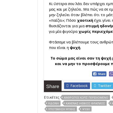
Κι ύστερα σου λέει δεν υπάρχει εμ
μας και με ζηλεύει. Μα πώς να σε ε
μην ζηλεύει όταν βλέπει ότι το μά
«παίζει»; Πόσο
χαοτική
έχει γίνει
θυσιάζονται για μια
στιγμή ηδονή
για μία φιγούρα
χωρίς περιεχόμε
Φτάσαμε να βλέπουμε τους ανθρώπο
που είναι η
ψυχή
.
Το σώμα μας είναι σαν τη ψυχή
και να μην το προσφέρουμε 
Share
Facebook
Twitter
Share
Ετικέτες
ΆΝΘΡΩΠΟΙ ΧΩΡΊΣ ΠΕΡΙΕΧΌΜΕΝΟ
ΗΔΟΝΉ
ΚΑΝΈΝΑΣ ΗΘΙΚΌΣ ΦΡΑΓΜΌΣ
ΥΠΟΤΊΜΗΣΗ ΨΥΧΉΣ
ΨΥΧΉ