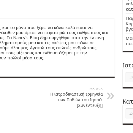
καλ
κατ
u
Παγ
Καρ
 και το μόνο που ξέρω να κάνω καλά είναι να
βγα
Ανέκαθεν μου άρεσε να παρατηρώ τους ανθρώπους και
ς. Το Νancy’s Βlog δημιουργήθηκε από την έντονη
Μαθ
ληματισμούς μου και τις σκέψεις μου πάνω σε
παι
ζούμε όλοι μας. Αγαπώ τους απλούς ανθρώπους,
ι τους μίζερους και ενθουσιάζομαι με την
υν πολλοί μέσα τους.
Ιστ
Ιστ
Επόμενο
Η ιατροδικαστική ερμηνεία
των Παθών του Ιησού.
Kατ
[Συνέντευξη]
Kατ