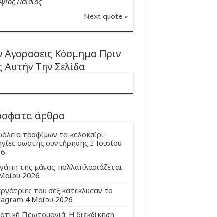
Άγιος Παϊσιος
Next quote »
 Αγοράσεις Κόσμημα Πριν
ς Αυτήν Την Σελίδα
όσφατα άρθρα
άλεια τροφίμων το καλοκαίρι-
γίες σωστής συντήρησης
3 Ιουνίου
26
γάπη της μάνας πολλαπλασιάζεται
Μαΐου 2026
εργάτριες του σεξ κατέκλυσαν το
tagram
4 Μαΐου 2026
ατική Πρωτομαγιά: Η διεκδίκηση