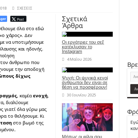
2018
ΣΧΕΣΕΙΣ
Σχετικά
ger
Post
Άρθρα
θέλουμε όλα στο εδώ
«ο χάρος». Δεν
υμε να υποτιμήσουμε
Οι εργάτριες του σεξ
κατέκλυσαν το
όλαυσης και ηδονής.
Instagram
οποίηση
4 Μαΐου 2026
στον άνθρωπο που
Βρε
άχνουμε την αποδοχή
ώπους δίχως
Ψυχή: Οι ψυχικά κενοί
άνθρωποι δεν είναι σε
θέση να προσφέρουν!
30 Ιουνίου 2025
φραγμός
, καμία
ενοχή
,
τα, διαλύουμε
ς γιατί όλα γύρω μας
Φρά
ώρα το θελήσουμε. Κι
Εγώ
σταση
στο βωμό της
καν
μένου..
Μήπως οι φίλοι σου