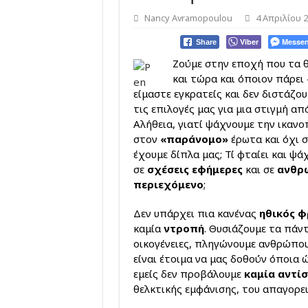
Nancy Avramopoulou
4 Απριλίου 
Viber
Messen
Share
Ζούμε στην εποχή που τα 
και τώρα και όποιον πάρει 
είμαστε εγκρατείς και δεν διστάζο
τις επιλογές μας για μια στιγμή απ
Αλήθεια, γιατί ψάχνουμε την ικαν
στον
«παράνομο»
έρωτα και όχι 
έχουμε δίπλα μας; Τί φταίει και ψ
σε
σχέσεις εφήμερες
και σε
ανθρ
περιεχόμενο
;
Δεν υπάρχει πια κανένας
ηθικός 
καμία
ντροπή
. Θυσιάζουμε τα πάν
οικογένειες, πληγώνουμε ανθρώπου
είναι έτοιμα να μας δοθούν όποια 
εμείς δεν προβάλουμε
καμία αντί
θελκτικής εμφάνισης, του απαγορευ