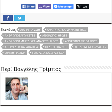
Viber
Messenger
Post
Share
Ετικέτες
ΑΓΆΠΗ ΓΙΑ ΖΩΉ
ΑΝΆΠΗΡΟΙ ΚΑΙ ΔΥΝΑΜΙΣΜΌΣ
ΆΝΘΡΩΠΟΙ ΑΓΩΝΙΣΤΈΣ
ΆΝΘΡΩΠΟΙ ΉΡΩΕΣ
ΆΝΘΡΩΠΟΙ ΜΕ ΕΙΔΙΚΈΣ ΑΝΆΓΚΕΣ ΉΡΩΕΣ
ΆΝΘΡΩΠΟΙ ΜΕ ΘΆΡΡΟΣ
ΑΡΤΙΜΕΛΕΊΣ ΚΑΙ ΑΠΆΘΕΙΑ
ΘΈΛΗΣΗ ΓΙΑ ΖΩΉ
ΚΕΡΔΙΣΜΈΝΕΣ «ΜΆΧΕΣ»
ΌΡΕΞΗ ΓΙΑ ΖΩΉ
ΠΛΟΎΣΙΟΙ ΚΑΙ ΔΥΣΤΥΧΊΑ
Περί Βαγγέλης Τρίμπος