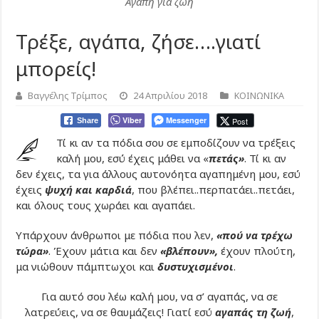
Αγάπη για ζωή
Τρέξε, αγάπα, ζήσε….γιατί
μπορείς!
Βαγγέλης Τρίμπος
24 Απριλίου 2018
ΚΟΙΝΩΝΙΚΑ
Viber
Messenger
Post
Share
Τί κι αν τα πόδια σου σε εμποδίζουν να τρέξεις
καλή μου, εσύ έχεις μάθει να «
πετάς»
. Τί κι αν
δεν έχεις, τα για άλλους αυτονόητα αγαπημένη μου, εσύ
έχεις
ψυχή και καρδιά
, που βλέπει..περπατάει..πετάει,
και όλους τους χωράει και αγαπάει.
Υπάρχουν άνθρωποι με πόδια που λεν,
«πού να τρέχω
τώρα»
. Έχουν μάτια και δεν
«βλέπουν»,
έχουν πλούτη,
μα νιώθουν πάμπτωχοι και
δυστυχισμένοι
.
Για αυτό σου λέω καλή μου, να σ’ αγαπάς, να σε
λατρεύεις, να σε θαυμάζεις! Γιατί εσύ
αγαπάς τη ζωή
,