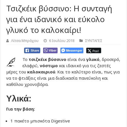
Τσιζκέικ βύσσινο: Η συνταγή
για ένα ιδανικό και εύκολο
γλυκό το καλοκαίρι!
Λίτσα Μπράχου
6 Ιουλίου 2018
ΣΥΝΤΑΓΕΣ
Viber
Messenger
Post
Share
Το
τσιζκέικ βύσσινο
είναι ένα
γλυκό
, δροσερό,
ελαφρύ,
νόστιμο
και ιδανικό για τις ζεστές
μέρες του
καλοκαιριού
. Και το καλύτερο είναι, πως για
να το φτιάξεις είναι μια διαδικασία πανεύκολη και
καθόλου χρονοβόρα.
Υλικά:
Για την βάση:
1 πακέτο μπισκότα Digestive