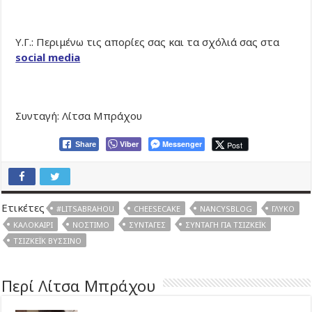
Υ.Γ.: Περιμένω τις απορίες σας και τα σχόλιά σας στα
social media
Συνταγή: Λίτσα Μπράχου
Viber
Messenger
Post
Share
Ετικέτες
#LITSABRAHOU
CHEESECAKE
NANCYSBLOG
ΓΛΥΚΌ
ΚΑΛΟΚΑΊΡΙ
ΝΌΣΤΙΜΟ
ΣΥΝΤΑΓΈΣ
ΣΥΝΤΑΓΉ ΓΙΑ ΤΣΙΖΚΈΙΚ
ΤΣΙΖΚΈΙΚ ΒΎΣΣΙΝΟ
Περί Λίτσα Μπράχου