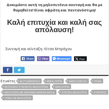
Δοκιμάστε αυτή τη μηλοπιτένια συνταγή και θα με
θυμηθείτε! Είναι αφράτη και πεντανόστιμη!
Καλή επιτυχία και καλή σας
απόλαυση!
Συνταγή και σύνταξη: Λίτσα Μπράχου
Viber
Messenger
Post
Share
Ετικέτες
#LITSABRAHOU
#MHLOPITA
NANCYSBLOG
ΓΛΥΚΆ
ΕΚΤΈΛΕΣΗ ΣΥΝΤΑΓΉΣ ΜΗΛΌΠΙΤΑΣ
ΜΗΛΌΠΙΤΑ
ΜΗΛΌΠΙΤΑ ΜΕ ΚΑΡΑΜΕΛΩΜΈΝΑ ΜΉΛΑ
ΣΠΙΤΙΚΉ ΜΗΛΌΠΙΤΑ
ΣΥΝΤΑΓΈΣ
ΥΛΙΚΆ ΓΙΑ ΜΗΛΌΠΙΤΑ