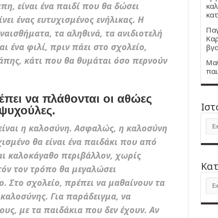
πη, είναι ένα παιδί που θα δώσει
καλ
κατ
ίνει ένας ευτυχισμένος ενήλικας. Η
Παγ
ναισθήματα, τα αληθινά, τα ανιδιοτελή
Καρ
αι ένα φιλί, πριν πάει στο σχολείο,
βγα
γάπης, κάτι που θα θυμάται όσο περνούν
Μαθ
παι
πει να πλάθονται οι αθώες
Ιστ
ψυχούλες.
Ιστ
 είναι η καλοσύνη. Ασφαλώς, η καλοσύνη
χισμένο θα είναι ένα παιδάκι που από
και καλοκάγαθο περιβάλλον, χωρίς
Kατ
υτόν τον τρόπο θα μεγαλώσει
. Στο σχολείο, πρέπει να μαθαίνουν τα
Kατ
καλοσύνης. Για παράδειγμα, να
ους, με τα παιδάκια που δεν έχουν. Αν