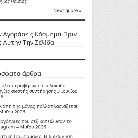
Άγιος Παϊσιος
Next quote »
 Αγοράσεις Κόσμημα Πριν
ς Αυτήν Την Σελίδα
όσφατα άρθρα
άλεια τροφίμων το καλοκαίρι-
γίες σωστής συντήρησης
3 Ιουνίου
26
γάπη της μάνας πολλαπλασιάζεται
Μαΐου 2026
εργάτριες του σεξ κατέκλυσαν το
tagram
4 Μαΐου 2026
ατική Πρωτομαγιά: Η διεκδίκηση