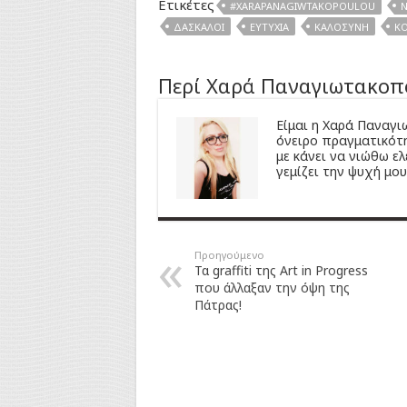
Ετικέτες
#XARAPANAGIWTAKOPOULOU
N
ΔΆΣΚΑΛΟΙ
ΕΥΤΥΧΊΑ
ΚΑΛΟΣΎΝΗ
Κ
Περί Χαρά Παναγιωτακοπ
Είμαι η Χαρά Παναγ
όνειρο πραγματικότη
με κάνει να νιώθω ελ
γεμίζει την ψυχή μου 
Προηγούμενο
Τα graffiti της Art in Progress
που άλλαξαν την όψη της
Πάτρας!