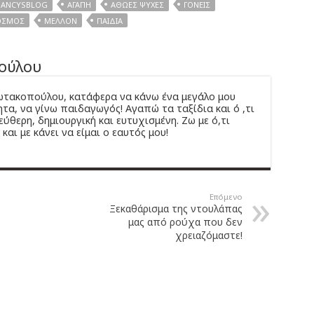
ANCYSBLOG
ΑΓΆΠΗ
ΑΘΏΕΣ ΨΥΧΈΣ
ΓΟΝΕΊΣ
ΌΣΜΟΣ
ΜΈΛΛΟΝ
ΠΑΙΔΙΆ
ούλου
ιωτακοπούλου, κατάφερα να κάνω ένα μεγάλο μου
τα, να γίνω παιδαγωγός! Αγαπώ τα ταξίδια και ό ,τι
εύθερη, δημιουργική και ευτυχισμένη. Ζω με ό,τι
και με κάνει να είμαι ο εαυτός μου!
Επόμενο
Ξεκαθάρισμα της ντουλάπας
μας από ρούχα που δεν
χρειαζόμαστε!