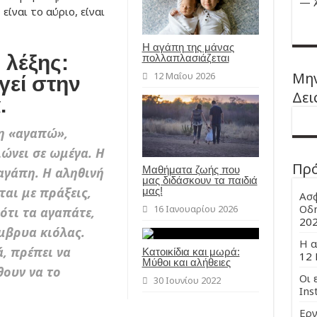
—
είναι το αύριο, είναι
Η αγάπη της μάνας
 λέξης:
πολλαπλασιάζεται
Μην
12 Μαΐου 2026
γεί στην
Δει
.
ξη «αγαπώ»,
ιώνει σε ωμέγα. Η
Πρ
Μαθήματα ζωής που
 αγάπη. Η αληθινή
μας διδάσκουν τα παιδιά
αι με πράξεις,
μας!
Ασφ
Οδη
16 Ιανουαρίου 2026
 ότι τα αγαπάτε,
20
μβρυα κιόλας.
Η α
, πρέπει να
Κατοικίδια και μωρά:
12 
Μύθοι και αλήθειες
θουν να το
Οι 
30 Ιουνίου 2022
Ins
Εργ