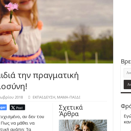
Βρε
αιδιά την πραγματική
λοσύνη!
τωβρίου 2018
ΕΚΠΑΙΔΕΥΣΗ
,
ΜΑΜΑ-ΠΑΙΔΙ
Φρά
Σχετικά
ger
Post
Άρθρα
Εγώ
τυχισμένο, αν δεν του
καν
; Πως να μάθει να
τική αγάπη; Τα