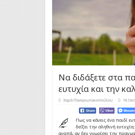
Να διδάξετε στα π
ευτυχία και την κα
Χαρά Παναγιωτακοπούλου
16 Οκ
Viber
Messen
Share
Πως να κάνεις ένα παιδί ευ
δείξει την αληθινή ευτυχία
αγαπά, αν δεν γνωρίσει την πραγμα