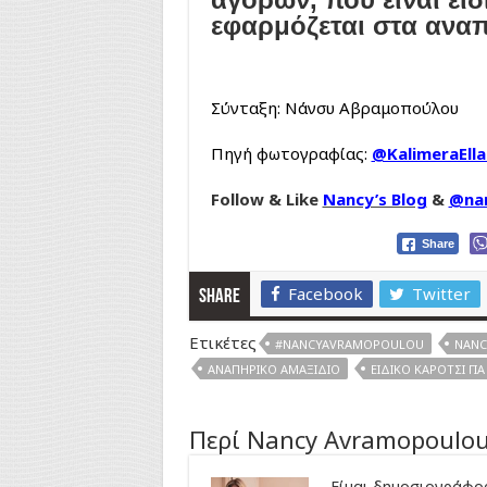
εφαρμόζεται στα αναπ
Σύνταξη: Νάνσυ Αβραμοπούλου
Πηγή φωτογραφίας:
@KalimeraElla
Follow & Like
Nancy’s Blog
&
@na
Share
Facebook
Twitter
Share
Ετικέτες
#NANCYAVRAMOPOULOU
NANC
ΑΝΑΠΗΡΙΚΌ ΑΜΑΞΊΔΙΟ
ΕΙΔΙΚΌ ΚΑΡΌΤΣΙ ΓΙ
Περί Nancy Avramopoulo
Είμαι δημοσιογράφος