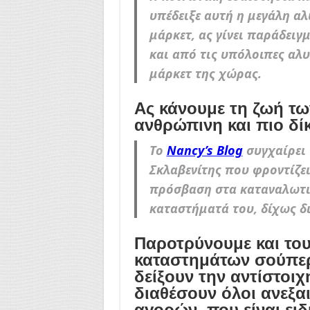
υπέδειξε αυτή η μεγάλη α
μάρκετ, ας γίνει παράδειγ
και από τις υπόλοιπες αλ
μάρκετ της χώρας.
Ας κάνουμε τη ζωή τω
ανθρώπινη και πιο δίκ
Το
Nancy’s Blog
συγχαίρει 
Σκλαβενίτης που φροντίζει
πρόσβαση στα καταναλωτικ
καταστήματά του, δίχως δι
Παροτρύνουμε και του
καταστημάτων σούπερ
δείξουν την αντίστοιχ
διαθέσουν όλοι ανεξαι
αγορών, που είναι ειδ