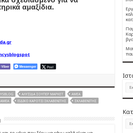
ηρικά αμαξίδια.
Εργ
καλ
κατ
Παγ
Καρ
βγα
da.gr
Μαθ
παι
ncysblogspot
Viber
Messenger
Post
Ιστ
Ιστ
YSBLOG
ΑΛΥΣΊΔΑ ΣΟΎΠΕΡ ΜΆΡΚΕΤ
ΑΜΕΑ
Α ΑΜΕΑ
ΕΙΔΙΚΌ ΚΑΡΌΤΣΙ ΣΚΛΑΒΕΝΊΤΗΣ
ΣΚΛΑΒΕΝΊΤΗΣ
Kατ
u
Kατ
 και το μόνο που ξέρω να κάνω καλά είναι να