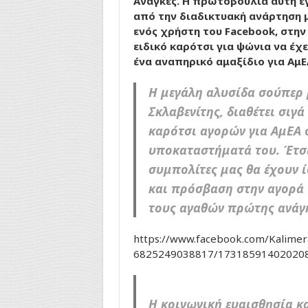
Ανάγκες. Η πρωτοβουλία αυτή έ
από την διαδικτυακή ανάρτηση
ενός χρήστη του Facebook, στην
ειδικό καρότσι για ψώνια να έχ
ένα αναπηρικό αμαξίδιο για ΑμΕ
Η μεγάλη αλυσίδα σούπερ
Σκλαβενίτης, διαθέτει σιγά 
καρότσι αγορών για ΑμΕΑ 
υποκαταστήματά του. Έτσ
συμπολίτες μας θα έχουν 
και πρόσβαση στην αγορά
τους αγαθών πρώτης ανάγ
https://www.facebook.com/Kalimera
6825249038817/173185914020208
Η κοινωνική ευαισθησία κ