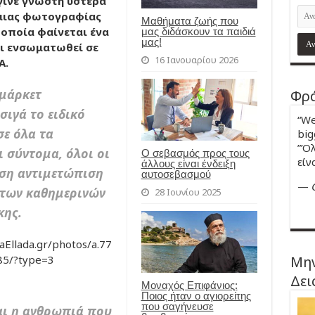
γινε γνωστή ύστερα
 μιας φωτογραφίας
Μαθήματα ζωής που
 οποία φαίνεται ένα
μας διδάσκουν τα παιδιά
μας!
ει ενσωματωθεί σε
16 Ιανουαρίου 2026
Α.
 μάρκετ
Φρά
σιγά το ειδικό
“We
σε όλα τα
big
”Όλ
ι σύντομα,
όλοι οι
Ο σεβασμός προς τους
είν
άλλους είναι ένδειξη
ίση αντιμετώπιση
αυτοσεβασμού
—
 των καθημερινών
28 Ιουνίου 2025
κης.
Ellada.gr/photos/a.77
Μην
5/?type=3
Δει
Μοναχός Επιφάνιος:
Ποιος ήταν ο αγιορείτης
που σαγήνευσε
αι η ανθρωπιά που