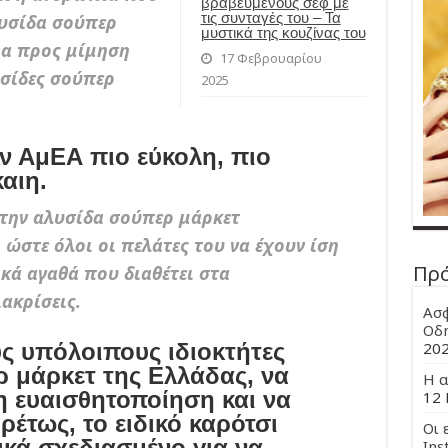
βραβευμένους σεφ με
τις συνταγές του – Τα
λυσίδα σούπερ
μυστικά της κουζίνας του
μα προς μίμηση
17 Φεβρουαρίου
υσίδες σούπερ
2025
ν ΑμΕΑ πιο εύκολη, πιο
αιη.
την αλυσίδα σούπερ μάρκετ
 ώστε όλοι οι πελάτες του να έχουν ίση
Πρ
ά αγαθά που διαθέτει στα
ακρίσεις.
Ασφ
Οδη
20
ς υπόλοιπους ιδιοκτήτες
 μάρκετ της Ελλάδας, να
Η α
η ευαισθητοποίηση και να
12 
ρέτως, το ειδικό καρότσι
Οι 
ικά σχεδιασμένο για να
Ins