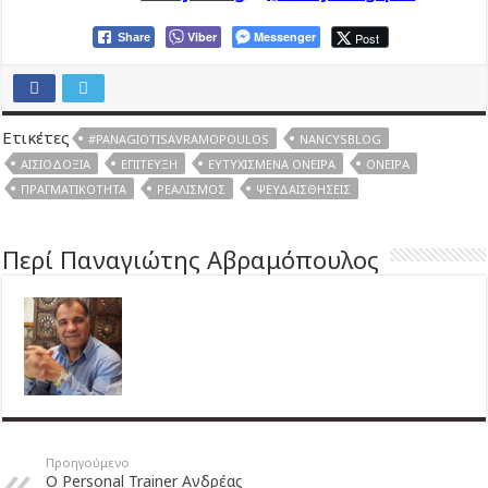
Viber
Messenger
Post
Share
Ετικέτες
#PANAGIOTISAVRAMOPOULOS
NANCYSBLOG
ΑΙΣΙΟΔΟΞΊΑ
ΕΠΊΤΕΥΞΗ
ΕΥΤΥΧΙΣΜΈΝΑ ΌΝΕΙΡΑ
ΌΝΕΙΡΑ
ΠΡΑΓΜΑΤΙΚΌΤΗΤΑ
ΡΕΑΛΙΣΜΌΣ
ΨΕΥΔΑΙΣΘΉΣΕΙΣ
Περί Παναγιώτης Αβραμόπουλος
Προηγούμενο
Ο Personal Trainer Ανδρέας