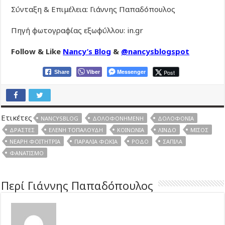
Σύνταξη & Επιμέλεια: Γιάννης Παπαδόπουλος
Πηγή φωτογραφίας εξωφύλλου: in.gr
Follow & Like
Nancy’s Blog
&
@nancysblogspot
Viber
Messenger
Post
Share
Ετικέτες
NANCYSBLOG
ΔΟΛΟΦΟΝΗΜΈΝΗ
ΔΟΛΟΦΟΝΊΑ
ΔΡΆΣΤΕΣ
ΕΛΈΝΗ ΤΟΠΑΛΟΎΔΗ
ΚΟΙΝΩΝΊΑ
ΛΊΝΔΟ
ΜΊΣΟΣ
ΝΕΑΡΉ ΦΟΙΤΉΤΡΙΑ
ΠΑΡΑΛΊΑ ΦΏΚΙΑ
ΡΌΔΟ
ΣΑΠΊΛΑ
ΦΑΝΑΤΙΣΜΌ
Περί Γιάννης Παπαδόπουλος