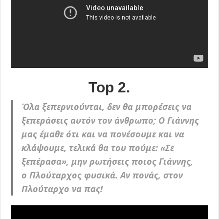
Top 2.
Όλα ξεπερνιούνται, δεν θα μπορέσεις να
ξεπεράσεις αυτόν τον άνθρωπο; Ο Γιάννης
μας έμαθε ότι και να πονέσουμε και να
κλάψουμε, τελικά θα του πούμε: «Σε
ξεπέρασα», μην ρωτήσεις ποιος Γιάννης,
ο Πλούταρχος φυσικά. Αν πονάς, στον
Πλούταρχο να πας!