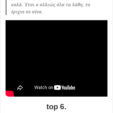
καλά. Έτσι κ αλλιώς όλα τα λάθη, τα
έριχνε σε σένα.
top 6.