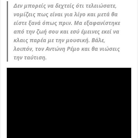
Δεν μπορείς να δεχτείς ότι τελειώσατε,
νομίζεις πως είναι για λίγο και μετά θα
είστε ξανά όπως πριν. Μα εξαφανίστηκε
από την ζωή σου και εσύ έμεινες εκεί να
κλαις παρέα με την μουσική. Βάλε,
λοιπόν, τον Αντώνη Ρέμο και θα νιώσεις
την ταύτιση.