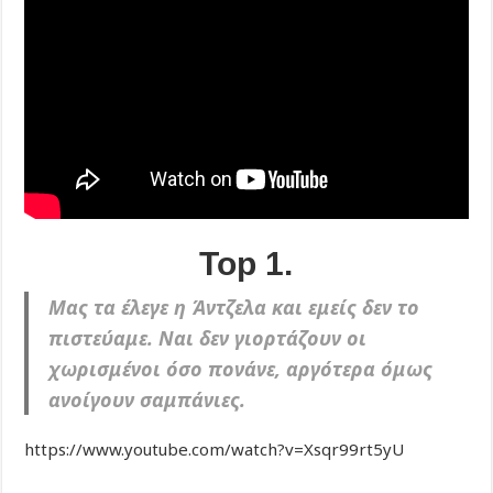
Top 1.
Μας τα έλεγε η Άντζελα και εμείς δεν το
πιστεύαμε. Ναι δεν γιορτάζουν οι
χωρισμένοι όσο πονάνε, αργότερα όμως
ανοίγουν σαμπάνιες.
https://www.youtube.com/watch?v=Xsqr99rt5yU