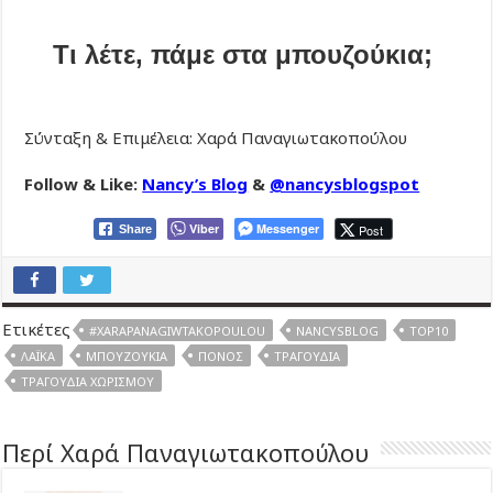
Τι λέτε, πάμε στα μπουζούκια;
Σύνταξη & Επιμέλεια: Χαρά Παναγιωτακοπούλου
Follow & Like:
Nancy’s Blog
&
@nancysblogspot
Viber
Messenger
Post
Share
Ετικέτες
#XARAPANAGIWTAKOPOULOU
NANCYSBLOG
TOP10
ΛΑΪΚΆ
ΜΠΟΥΖΟΎΚΙΑ
ΠΌΝΟΣ
ΤΡΑΓΟΎΔΙΑ
ΤΡΑΓΟΎΔΙΑ ΧΩΡΙΣΜΟΎ
Περί Χαρά Παναγιωτακοπούλου