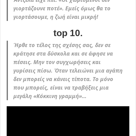
γιορτάζουνε ποτέ». Εμείς όμως θα το
γιορτάσουμε, η ζωή είναι μικρή!
top 10.
Ήρθε το τέλος της σχέσης σας, δεν σε
κράτησε στα δύσκολα και σε άφησε να
πέσεις. Μην τον συγχωρήσεις και
γυρίσεις πίσω. Όταν τελειώνει μια αγάπη
δεν μπορείς να κάνεις τίποτα. Το μόνο
που μπορείς, είναι να τραβήξεις μια
μεγάλη «Κόκκινη γραμμή»…