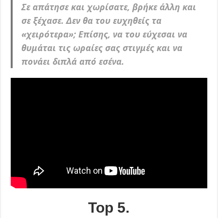
Σε απάτησε και χωρίσατε, βρήκε άλλη και
σε ξέχασε. Δεν θα του ευχηθείς τα
«χειρότερα»; Επίσης, να του εύχεσαι να
θυμάται τις ωραίες σας στιγμές και να
πονάει διπλά από εσένα.
Top 5.