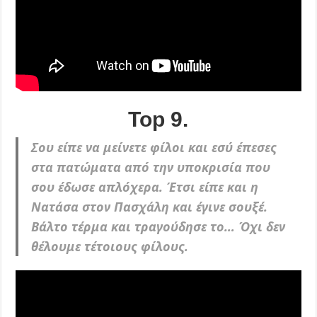
Top 9.
Σου είπε να μείνετε φίλοι και εσύ έπεσες
στα πατώματα από την υποκρισία που
σου έδωσε απλόχερα. Έτσι είπε και η
Νατάσα στον Πασχάλη και έγινε σουξέ.
Βάλτο τέρμα και τραγούδησε το… Όχι δεν
θέλουμε τέτοιους φίλους.