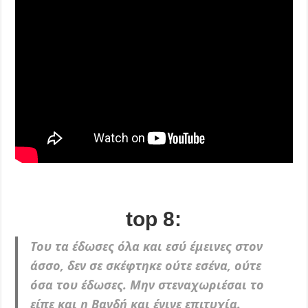
top 8:
Του τα έδωσες όλα και εσύ έμεινες στον
άσσο, δεν σε σκέφτηκε ούτε εσένα, ούτε
όσα του έδωσες. Μην στεναχωριέσαι το
είπε και η Βανδή και έγινε επιτυχία.