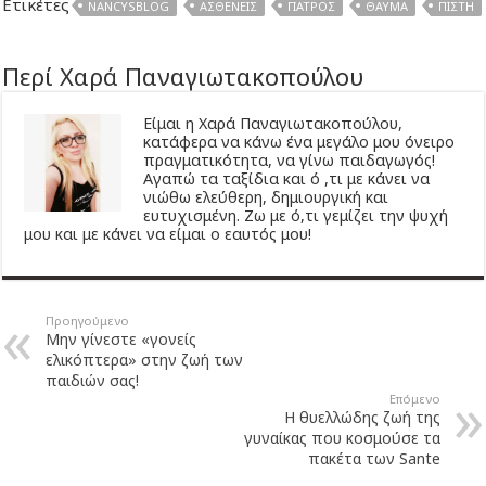
Ετικέτες
NANCYSBLOG
ΑΣΘΕΝΕΊΣ
ΓΙΑΤΡΌΣ
ΘΑΎΜΑ
ΠΊΣΤΗ
Περί Χαρά Παναγιωτακοπούλου
Είμαι η Χαρά Παναγιωτακοπούλου,
κατάφερα να κάνω ένα μεγάλο μου όνειρο
πραγματικότητα, να γίνω παιδαγωγός!
Αγαπώ τα ταξίδια και ό ,τι με κάνει να
νιώθω ελεύθερη, δημιουργική και
ευτυχισμένη. Ζω με ό,τι γεμίζει την ψυχή
μου και με κάνει να είμαι ο εαυτός μου!
Προηγούμενο
Μην γίνεστε «γονείς
ελικόπτερα» στην ζωή των
παιδιών σας!
Επόμενο
Η θυελλώδης ζωή της
γυναίκας που κοσμούσε τα
πακέτα των Sante