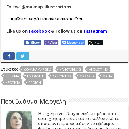
Follow:
@makeup_illustrations
Επιμέλεια: Χαρά Παναγιωτακοπούλου
Like us on
Facebook
& Follow us on
Instagram
Viber
Messenger
Post
Share
Ετικέτες
#IOANNAMARGELI
NANCYSBLOG
ΑΡΧΑΙΌΤΗΤΑ
ΒΛΈΜΜΑ
ΕΜΦΆΝΙΣΗ
ΚΑΛΛΥΝΤΙΚΆ
ΜΆΣΚΑΡΑ
ΜΆΤΙΑ
ΝΕΌΤΗΤΑ
ΠΡΟΪΌΝ
Περί Ιωάννα Μαργέλη
Η τέχνη είναι διαχρονική και μέσα από
αυτή χρησιμοποιώντας τα καλλυντικά τα
οποία αντιπροσωπεύουν το εφήμερο,
φτιάχνω έργα τέχνης. Η δημιουργία αυτής