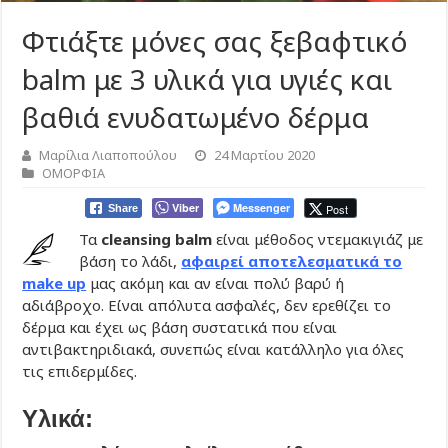
Φτιάξτε μόνες σας ξεβαφτικό
balm με 3 υλικά για υγιές και
βαθιά ενυδατωμένο δέρμα
Μαρίλια Λιαποπούλου
24 Μαρτίου 2020
ΟΜΟΡΦΙΑ
Viber
Messenger
Post
Share
Τα
cleansing balm
είναι μέθοδος ντεμακιγιάζ με
βάση το λάδι,
αφαιρεί αποτελεσματικά το
make up
μας ακόμη και αν είναι πολύ βαρύ ή
αδιάβροχο. Είναι απόλυτα ασφαλές, δεν ερεθίζει το
δέρμα και έχει ως βάση συστατικά που είναι
αντιβακτηριδιακά, συνεπώς είναι κατάλληλο για όλες
τις επιδερμίδες.
Υλικά: