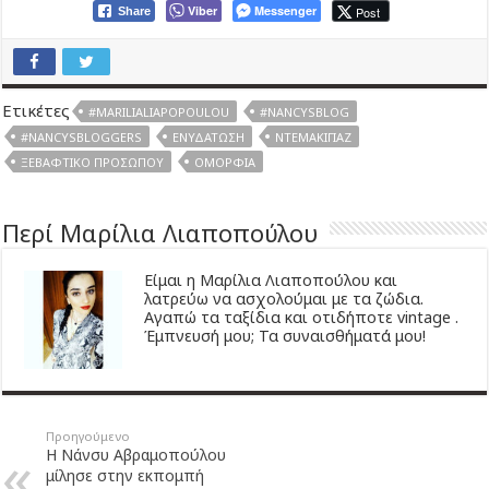
Viber
Messenger
Post
Share
Ετικέτες
#MARILIALIAPOPOULOU
#NANCYSBLOG
#NANCYSBLOGGERS
ΕΝΥΔΆΤΩΣΗ
ΝΤΕΜΑΚΙΓΙΆΖ
ΞΕΒΑΦΤΙΚΌ ΠΡΟΣΏΠΟΥ
ΟΜΟΡΦΙΆ
Περί Μαρίλια Λιαποπούλου
Είμαι η Μαρίλια Λιαποπούλου και
λατρεύω να ασχολούμαι με τα ζώδια.
Αγαπώ τα ταξίδια και οτιδήποτε vintage .
Έμπνευσή μου; Τα συναισθήματά μου!
Προηγούμενο
Η Νάνσυ Αβραμοπούλου
μίλησε στην εκπομπή