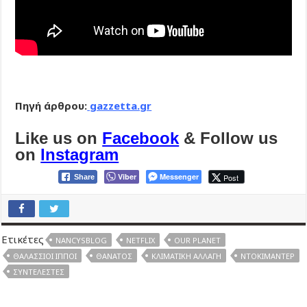
Πηγή άρθρου:
gazzetta.gr
Like us on
Facebook
& Follow us
on
Instagram
Viber
Messenger
Post
Share
Ετικέτες
NANCYSBLOG
NETFLIX
OUR PLANET
ΘΑΛΆΣΣΙΟΙ ΊΠΠΟΙ
ΘΆΝΑΤΟΣ
ΚΛΙΜΑΤΙΚΉ ΑΛΛΑΓΉ
ΝΤΟΚΙΜΑΝΤΈΡ
ΣΥΝΤΕΛΕΣΤΈΣ