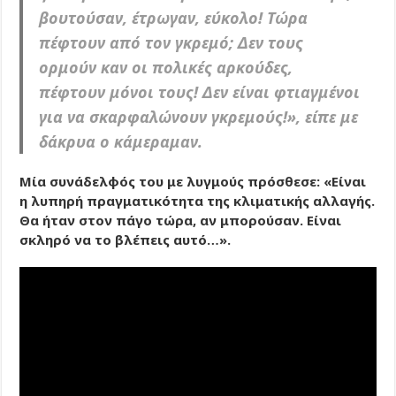
βουτούσαν, έτρωγαν, εύκολο! Τώρα
πέφτουν από τον γκρεμό; Δεν τους
ορμούν καν οι πολικές αρκούδες,
πέφτουν μόνοι τους! Δεν είναι φτιαγμένοι
για να σκαρφαλώνουν γκρεμούς!», είπε με
δάκρυα ο κάμεραμαν.
Μία συνάδελφός του με λυγμούς πρόσθεσε: «Είναι
η λυπηρή πραγματικότητα της κλιματικής αλλαγής.
Θα ήταν στον πάγο τώρα, αν μπορούσαν. Είναι
σκληρό να το βλέπεις αυτό…».