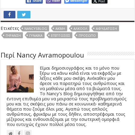
Viber
Messenger
Post
Share
Ετικέτες
NANCYSBLOG
ΑΚΜΉ
ΑΛΚΟΌΛ
ΑΦΥΔΆΤΩΣΗ
ΓΉΡΑΝΣΗ
ΓΥΝΑΊΚΑ
ΕΠΙΠΤΏΣΕΙΣ
ΠΡΌΣΩΠΟ
Περί Nancy Avramopoulou
Είμαι δημοσιογράφος και το μόνο που
ξέρω να κάνω καλά είναι να εκφράζω με
λέξεις κάθε μου σκέψη. Ανέκαθεν μου
άρεσε να παρατηρώ τους ανθρώπους και
να μαθαίνω μέσα από τα βιώματά τους.
Το Νancy’s Βlog δημιουργήθηκε από την
έντονη επιθυμία μου να μοιραστώ τους προβληματισμούς
μου και τις σκέψεις μου πάνω σε κοινωνικά- καθημερινά
θέματα που ζούμε όλοι μας. Αγαπώ τους απλούς
ανθρώπους, φρικάρω με τους δήθεν, αποστρέφομαι τους
μίζερους και ενθουσιάζομαι με την εσωτερική ομορφιά
που ευτυχώς έχουν πολλοί μέσα τους.