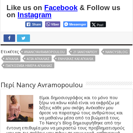
Like us on
Facebook
& Follow us
on
Instagram
Viber
Messenger
Post
Share
Ετικέτες
#NANCYAVRAMOPOULOU
21 ΙΑΝΟΥΑΡΊΟΥ
NANCYSBLOG
ΑΓΚΑΛΙΆ
ΑΞΊΑ ΑΓΚΑΛΙΆΣ
ΕΝΉΛΙΚΑΣ ΚΑΙ ΑΓΚΑΛΙΆ
ΠΑΓΚΌΣΜΙΑ ΗΜΈΡΑ ΑΓΚΑΛΙΆΣ
Περί Nancy Avramopoulou
Είμαι δημοσιογράφος και το μόνο που
ξέρω να κάνω καλά είναι να εκφράζω με
λέξεις κάθε μου σκέψη. Ανέκαθεν μου
άρεσε να παρατηρώ τους ανθρώπους και
να μαθαίνω μέσα από τα βιώματά τους.
Το Νancy’s Βlog δημιουργήθηκε από την
έντονη επιθυμία μου να μοιραστώ τους προβληματισμούς
μου και τις σκέψεις μου πάνω σε κοινωνικά- καθημερινά