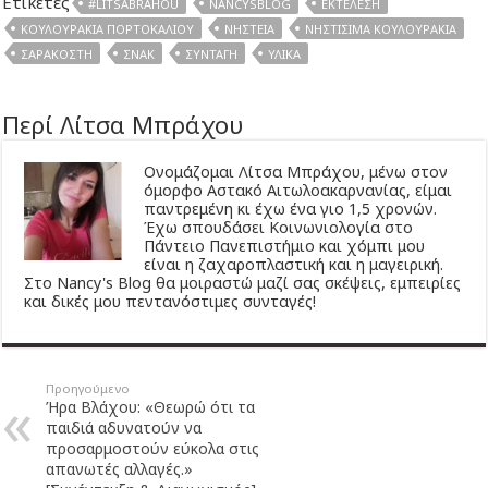
Ετικέτες
#LITSABRAHOU
NANCYSBLOG
ΕΚΤΈΛΕΣΗ
ΚΟΥΛΟΥΡΆΚΙΑ ΠΟΡΤΟΚΑΛΙΟΎ
ΝΗΣΤΕΊΑ
ΝΗΣΤΊΣΙΜΑ ΚΟΥΛΟΥΡΆΚΙΑ
ΣΑΡΑΚΟΣΤΉ
ΣΝΑΚ
ΣΥΝΤΑΓΉ
ΥΛΙΚΆ
Περί Λίτσα Μπράχου
Ονομάζομαι Λίτσα Μπράχου, μένω στον
όμορφο Αστακό Αιτωλοακαρνανίας, είμαι
παντρεμένη κι έχω ένα γιο 1,5 χρονών.
Έχω σπουδάσει Κοινωνιολογία στο
Πάντειο Πανεπιστήμιο και χόμπι μου
είναι η ζαχαροπλαστική και η μαγειρική.
Στο Nancy's Blog θα μοιραστώ μαζί σας σκέψεις, εμπειρίες
και δικές μου πεντανόστιμες συνταγές!
Προηγούμενο
Ήρα Βλάχου: «Θεωρώ ότι τα
παιδιά αδυνατούν να
προσαρμοστούν εύκολα στις
απανωτές αλλαγές.»