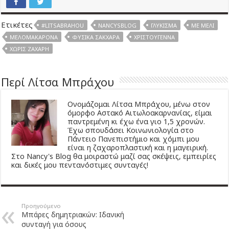
Ετικέτες
#LITSABRAHOU
NANCYSBLOG
ΓΛΎΚΙΣΜΑ
ΜΕ ΜΈΛΙ
ΜΕΛΟΜΑΚΆΡΟΝΑ
ΦΥΣΙΚΆ ΣΆΚΧΑΡΑ
ΧΡΙΣΤΟΎΓΕΝΝΑ
ΧΩΡΊΣ ΖΆΧΑΡΗ
Περί Λίτσα Μπράχου
Ονομάζομαι Λίτσα Μπράχου, μένω στον
όμορφο Αστακό Αιτωλοακαρνανίας, είμαι
παντρεμένη κι έχω ένα γιο 1,5 χρονών.
Έχω σπουδάσει Κοινωνιολογία στο
Πάντειο Πανεπιστήμιο και χόμπι μου
είναι η ζαχαροπλαστική και η μαγειρική.
Στο Nancy's Blog θα μοιραστώ μαζί σας σκέψεις, εμπειρίες
και δικές μου πεντανόστιμες συνταγές!
Προηγούμενο
Μπάρες δημητριακών: Ιδανική
συνταγή για όσους