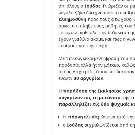
απ’ όλους ο
Ιούδας
. Γνώριζαν οι μ
μεγάλο ζήλο έδειχνε πάντοτε
ο Χρ
ελεημοσύνη
προς τους φτωχούς.
όμως, επέπληξε τους μαθητές του 
φτωχούς καθ’ όλη την διάρκεια της
έχουν για λίγο ακόμα και πως η γυ
ετοίμασε για την ταφή.
Με την συγκεκριμένη φράση του π
προδοσία αλλά ήταν μάταιο, καθώς
στους Αρχιερείς, όπου και διαπρα
έναντι
30 αργυρίων
.
Η παράδοση της Εκκλησίας χρησ
συγκρίνοντας τη μετάνοια της π
παραλληλίζει τις δύο ψυχικές κ
Η
πόρνη
ελευθερώνεται από την 
ο
Ιούδας
αιχμαλωτίζεται από τη 