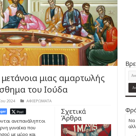
Βρε
 μετάνοια μιας αμαρτωλής
ίσθημα του Ιούδα
ΐου 2024
ΑΦΙΕΡΩΜΑΤΑ
Φρά
Σχετικά
ger
Post
Άρθρα
Να 
νται ανεπανάληπτοι
αλλ
ρνη γυναίκα που
ησού με μύρο και