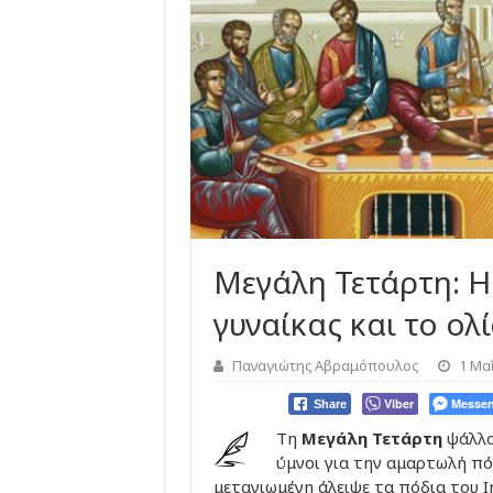
Μεγάλη Τετάρτη: Η
γυναίκας και το ολ
Παναγιώτης Αβραμόπουλος
1 Μα
Viber
Messen
Share
Τη
Μεγάλη Τετάρτη
ψάλλο
ύμνοι για την αμαρτωλή πό
μετανιωμένη άλειψε τα πόδια του Ι