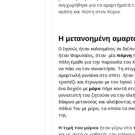
συγχωρήθηκε για τα αμαρτήματά της
αγάπη και πίστη στον Κύριο.
Η μετανοημένη αμαρτ
Ο Ιησούς ήταν καλεσμένος σε δείπ
ήταν Φαρισαίος, όταν μία
πόρνη
π
πόλη έμαθε για την παρουσία του 
να πάει να τον συναντήσει. Τη στιγ
αμαρτωλή γυναίκα στο σπίτι ήταν 
τραπέζι και έτρωγαν με τον Ιησού.
ένα δοχείο με
μύρο
πήγε κοντά στο
γονατιστή του ζητούσε να την ελε
δάκρυα μετανοίας και αλείφοντας 
πόδια Του με μύρο, τα οποία τα σκ
της.
Η τιμή του μύρου
ήταν γύρω στα
και γι’ αυτό οι μαθητές την επέκρι