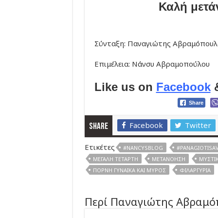
Καλή μετά
Σύνταξη: Παναγιώτης Αβραμόπουλ
Επιμέλεια: Νάνσυ Αβραμοπούλου
Like us on
Facebook
Share
Facebook
Twitter
Share
Ετικέτες
#NANCYSBLOG
#PANAGIOTIS
ΜΕΓΆΛΗ ΤΕΤΆΡΤΗ
ΜΕΤΑΝΌΗΣΗ
ΜΥΣΤΙ
ΠΌΡΝΗ ΓΥΝΑΊΚΑ ΚΑΙ ΜΎΡΟΣ
ΦΙΛΑΡΓΥΡΊΑ
Περί Παναγιώτης Αβραμό