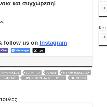
νοια και συγχώρεση!
Ιστ
ος
Kατ
Kατ
& follow us on
Instagram
Viber
Messenger
Post
AVRAMOPOULOS
30 ΑΡΓΎΡΙΑ
ΙΟΎΔΑΣ
ΜΕΓΆΛΗ ΕΒΔΟΜΆΔΑ
ΚΌΣ ΔΕΊΠΝΟΣ
ΠΑΡΑΒΟΛΉ ΜΕΓΆΛΗΣ ΤΕΤΆΡΤΗΣ
ΠΆΣΧΑ 2020
πουλος