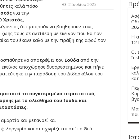
Πρ
2 Ιουλίου 2025
αθητές καλά πόσο
ιστός
για την
Ασφ
 Ο
Χριστός,
Οδη
λέγοντας ότι μπορούν να βοηθήσουν τους
20
 ζωής τους σε αντίθεση με εκείνον που θα τον
Η α
ναίκα του έκανε καλό με την πράξη της αφού τον
12 
Οι 
Ins
ροσπάθησε να αποτρέψει τον
Ιούδα
από την
 εκείνος αποχώρησε δυσαρεστημένος και πήγε
Εργ
καλ
γματεύτηκε την παράδοση του Διδασκάλου του
κατ
Παγ
Καρ
ιμοποιεί το συγκεκριμένο περιστατικό,
βγα
όρνης με το ολίσθημα του Ιούδα και
αταστάσεις.
Μαθ
παι
αμαρτία και μετανοεί και
φιλαργυρία και αποχωρίζεται απ’ το Θεό.
Ιστ