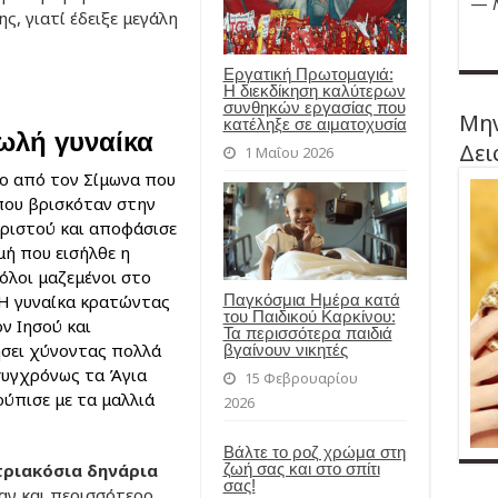
—
, γιατί έδειξε μεγάλη
Εργατική Πρωτομαγιά:
Η διεκδίκηση καλύτερων
συνθηκών εργασίας που
Μην
κατέληξε σε αιματοχυσία
ωλή γυναίκα
Δει
1 Μαΐου 2026
νο από τον Σίμωνα που
ου βρισκόταν στην
Χριστού και αποφάσισε
μή που εισήλθε η
όλοι μαζεμένοι στο
Παγκόσμια Ημέρα κατά
 Η γυναίκα
κρατώντας
του Παιδικού Καρκίνου:
ν Ιησού και
Τα περισσότερα παιδιά
ήσει χύνοντας πολλά
βγαίνουν νικητές
συγχρόνως τα Άγια
15 Φεβρουαρίου
ούπισε με τα μαλλιά
2026
Βάλτε το ροζ χρώμα στη
ζωή σας και στο σπίτι
τριακόσια δηνάρια
σας!
ναν και περισσότερο