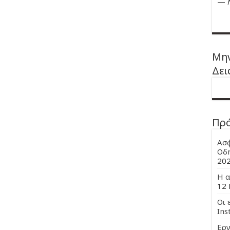
—
Μην
Δει
Πρ
Ασφ
Οδη
20
Η α
12 
Οι 
Ins
Εργ