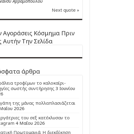
Νάνσυ Αβραμοπούλου
Next quote »
 Αγοράσεις Κόσμημα Πριν
ς Αυτήν Την Σελίδα
όσφατα άρθρα
άλεια τροφίμων το καλοκαίρι-
γίες σωστής συντήρησης
3 Ιουνίου
26
γάπη της μάνας πολλαπλασιάζεται
Μαΐου 2026
εργάτριες του σεξ κατέκλυσαν το
tagram
4 Μαΐου 2026
ατική Πρωτομαγιά: Η διεκδίκηση