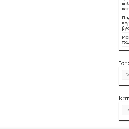
καλ
κατ
Παγ
Καρ
βγα
Μαθ
παι
Ιστ
Ιστ
Kατ
Kατ