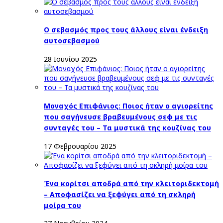
Ο σεβασμός προς τους άλλους είναι ένδειξη
αυτοσεβασμού
28 Ιουνίου 2025
Μοναχός Επιφάνιος: Ποιος ήταν ο αγιορείτης
που σαγήνευσε βραβευμένους σεφ με τις
συνταγές του – Τα μυστικά της κουζίνας του
17 Φεβρουαρίου 2025
Ένα κορίτσι αποδρά από την κλειτοριδεκτομή
– Αποφασίζει να ξεφύγει από τη σκληρή
μοίρα του