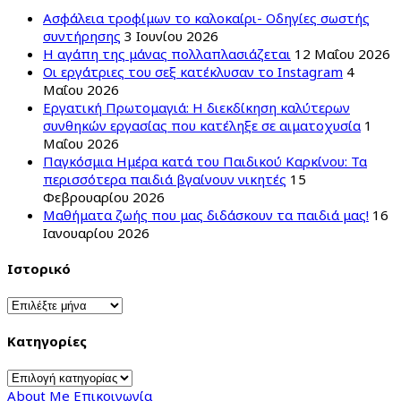
Ασφάλεια τροφίμων το καλοκαίρι- Οδηγίες σωστής
συντήρησης
3 Ιουνίου 2026
Η αγάπη της μάνας πολλαπλασιάζεται
12 Μαΐου 2026
Οι εργάτριες του σεξ κατέκλυσαν το Instagram
4
Μαΐου 2026
Εργατική Πρωτομαγιά: Η διεκδίκηση καλύτερων
συνθηκών εργασίας που κατέληξε σε αιματοχυσία
1
Μαΐου 2026
Παγκόσμια Ημέρα κατά του Παιδικού Καρκίνου: Τα
περισσότερα παιδιά βγαίνουν νικητές
15
Φεβρουαρίου 2026
Μαθήματα ζωής που μας διδάσκουν τα παιδιά μας!
16
Ιανουαρίου 2026
Ιστορικό
Ιστορικό
Kατηγορίες
Kατηγορίες
About Me
Επικοινωνία