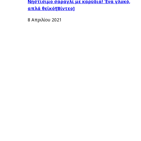
Νηστίσιμο σαραγλί με καρύδια! Ένα γλυκό,
απλά θεϊκό![Βίντεο]
8 Απριλίου 2021