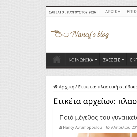
ΑΡΧΙΚΗ
ΕΠΙ
ΣΆΒΒΑΤΟ , 8 ΑΥΓΟΎΣΤΟΥ 2026
ΚΟΙΝΩΝΙΚΑ
ΣΧΕΣΕΙΣ
ΕΚ
Αρχική
/
Ετικέτα:
πλαστική στήθου
Ετικέτα αρχείων:
πλασ
Ποιό μέγεθος του γυναικείο
Nancy Avramopoulou
9 Απριλίου 20