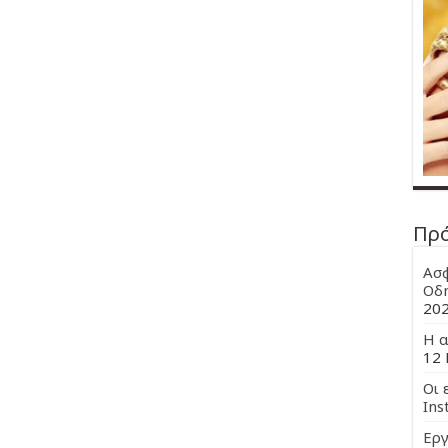
Πρ
Ασφ
Οδη
20
Η α
12 
Οι 
Ins
Εργ