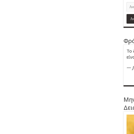
Φρά
Το 
είν
—
Μην
Δει