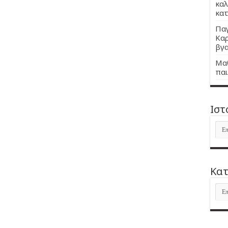
καλ
κατ
Παγ
Καρ
βγα
Μαθ
παι
Ιστ
Ιστ
Kατ
Kατ