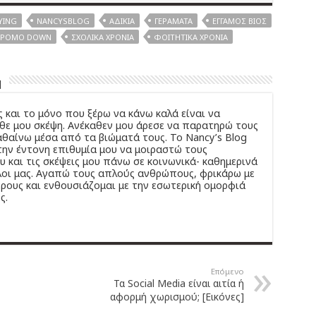
YING
NANCYSBLOG
ΑΔΙΚΊΑ
ΓΕΡΆΜΑΤΑ
ΈΓΓΑΜΟΣ ΒΊΟΣ
ΔΡΟΜΟ DOWN
ΣΧΟΛΙΚΆ ΧΡΌΝΙΑ
ΦΟΙΤΗΤΙΚΆ ΧΡΌΝΙΑ
u
 και το μόνο που ξέρω να κάνω καλά είναι να
άθε μου σκέψη. Ανέκαθεν μου άρεσε να παρατηρώ τους
θαίνω μέσα από τα βιώματά τους. Το Νancy’s Βlog
ην έντονη επιθυμία μου να μοιραστώ τους
 και τις σκέψεις μου πάνω σε κοινωνικά- καθημερινά
λοι μας. Αγαπώ τους απλούς ανθρώπους, φρικάρω με
ρους και ενθουσιάζομαι με την εσωτερική ομορφιά
ς.
Επόμενο
Τα Social Media είναι αιτία ή
αφορμή χωρισμού; [Εικόνες]