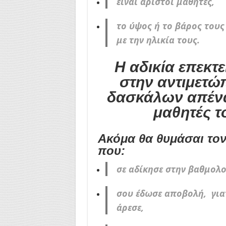
είναι άριστοι μαθητές,
το ύψος ή το βάρος τους
με την ηλικία τους.
Η αδικία επεκτε
στην αντιμετώ
δασκάλων απένα
μαθητές τ
Ακόμα θα θυμάσαι το
που:
σε αδίκησε στην βαθμολο
σου έδωσε αποβολή, για
άρεσε,