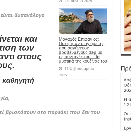
28 Ιουνίου 2025
 είναι δυσανάλογο
ίνεται και
Μοναχός Επιφάνιος:
Ποιος ήταν ο αγιορείτης
πιση των
που σαγήνευσε
βραβευμένους σεφ με
ντι στους
τις συνταγές του – Τα
μυστικά της κουζίνας του
ους.
Πρ
17 Φεβρουαρίου
2025
ν καθηγητή
Ασφ
Οδη
20
γία,
Η α
12 
τί βρισκόσουν στο παρεάκι που δεν του
Οι 
Ins
Εργ