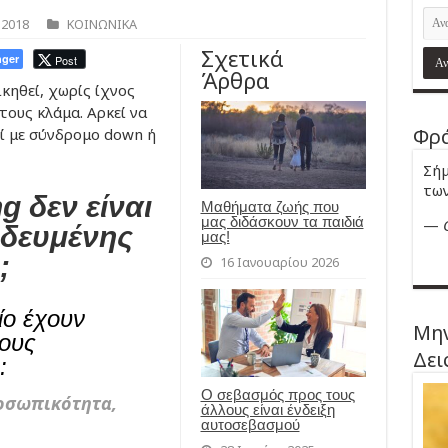
 2018
ΚΟΙΝΩΝΙΚΑ
Σχετικά
ger
Post
Άρθρα
κηθεί, χωρίς ίχνος
ους κλάμα. Αρκεί να
Φρά
ί με σύνδρομο down ή
Σήμ
των
ng δεν είναι
Μαθήματα ζωής που
μας διδάσκουν τα παιδιά
—
ηδευμένης
μας!
;
16 Ιανουαρίου 2026
ίο έχουν
Μην
τους
Δει
:
Ο σεβασμός προς τους
ροσωπικότητα,
άλλους είναι ένδειξη
αυτοσεβασμού