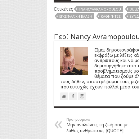
Ετικέτες
#NANCYAVRAMOPOULOU
BULL
ΕΓΚΕΦΑΛΙΚΉ ΒΛΆΒΗ
ΚΑΘΗΓΗΤΈΣ
ΣΎΝ
Περί Nancy Avramopoulo
Είμαι δημοσιογράφος
εκφράζω με λέξεις κ
ανθρώπους και να μα
δημιουργήθηκε από τ
προβληματισμούς μου
θέματα που ζούμε ό
τους δήθεν, αποστρέφομαι τους μίζε
που ευτυχώς έχουν πολλοί μέσα του
Προηγούμενο
Μην αναλώνεις τη ζωή σου με
λάθος ανθρώπους [QUOTE]