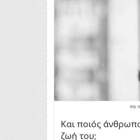
Και π
Και ποιός άνθρωπος
ζωή του;