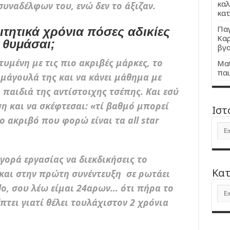
καλ
συναδέλφων του, ενώ δεν το άξιζαν.
κατ
Παγ
ιτητικά χρόνια πόσες αδικίες
Καρ
α θυμάσαι;
βγα
τυμένη με τις πιο ακριβές μάρκες, το
Μαθ
παι
α μάγουλά της και να κάνει μάθημα με
 παιδιά της αντίστοιχης τσέπης. Και εσύ
η και να σκέφτεσαι: «τί βαθμό μπορεί
Ιστ
ο ακριβό που φορώ είναι τα all star
Ιστ
αγορά εργασίας να διεκδικήσεις το
Kατ
 και στην πρώτη συνέντευξη σε ρωτάει
lo, σου λέω είμαι 24αρων… ότι πήρα το
Kατ
πτει γιατί θέλει τουλάχιστον 2 χρόνια