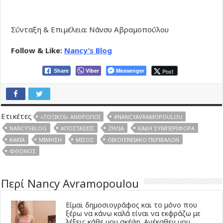
Σύνταξη & Επιμέλεια: Νάνσυ Αβραμοπούλου
Follow & Like:
Nancy’s Blog
Viber
Messenger
Post
Share
Ετικέτες
«ΤΟΞΙΚΟΊ» ΆΝΘΡΩΠΟΙ
#NANCYAVRAMOPOULOU
NANCYSBLOG
ΑΠΟΣΤΆΣΕΙΣ
ΖΉΛΙΑ
ΚΑΚΉ ΣΥΜΠΕΡΙΦΟΡΆ
ΚΑΚΊΑ
ΜΊΜΗΣΗ
ΜΊΣΟΣ
ΟΙΚΟΓΕΝΕΙΑΚΌ ΠΕΡΙΒΆΛΟΝ
ΦΘΌΝΟΣ
Περί Nancy Avramopoulou
Είμαι δημοσιογράφος και το μόνο που
ξέρω να κάνω καλά είναι να εκφράζω με
λέξεις κάθε μου σκέψη. Ανέκαθεν μου