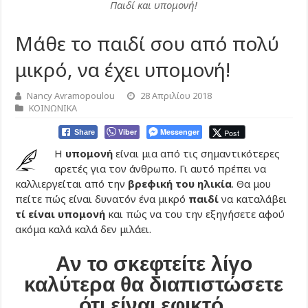
Παιδί και υπομονή!
Μάθε το παιδί σου από πολύ
μικρό, να έχει υπομονή!
Nancy Avramopoulou
28 Απριλίου 2018
ΚΟΙΝΩΝΙΚΑ
Viber
Messenger
Post
Share
Η
υπομονή
είναι μια από τις σημαντικότερες
αρετές για τον άνθρωπο. Γι αυτό πρέπει να
καλλιεργείται από την
βρεφική του ηλικία
. Θα μου
πείτε πώς είναι δυνατόν ένα μικρό
παιδί
να καταλάβει
τί είναι υπομονή
και πώς να του την εξηγήσετε αφού
ακόμα καλά καλά δεν μιλάει.
Αν το σκεφτείτε λίγο
καλύτερα θα διαπιστώσετε
ότι είναι εφικτό.