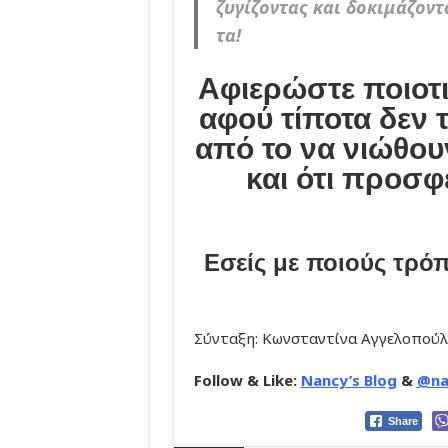
ζυγίζοντας και δοκιμάζον
τα!
Αφιερώστε ποιοτι
αφού τίποτα δεν 
από το να νιώθουν
και ότι προσ
Εσείς με ποιούς τρό
Σύνταξη: Κωνσταντίνα Αγγελοπού
Follow & Like:
Nancy’s Blog
&
@na
Share