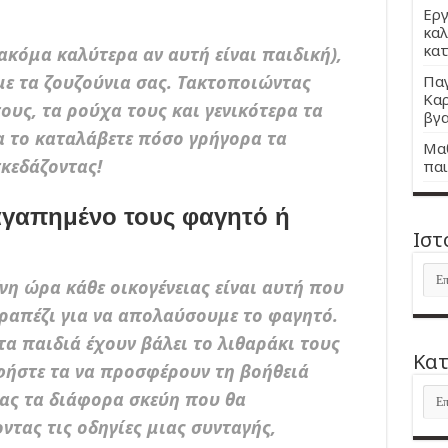
Εργ
καλ
κατ
ακόμα καλύτερα αν αυτή είναι παιδική),
με τα ζουζούνια σας. Τακτοποιώντας
Παγ
Καρ
ους, τα ρούχα τους και γενικότερα τα
βγα
α το καταλάβετε πόσο γρήγορα τα
Μαθ
κεδάζοντας!
παι
αγαπημένο τους φαγητό ή
Ιστ
Ιστ
η ώρα κάθε οικογένειας είναι αυτή που
τραπέζι για να απολαύσουμε το φαγητό.
τα παιδιά έχουν βάλει το λιθαράκι τους
Kατ
φήστε τα να προσφέρουν τη βοήθειά
Kατ
τας τα διάφορα σκεύη που θα
τας τις οδηγίες μιας συνταγής,