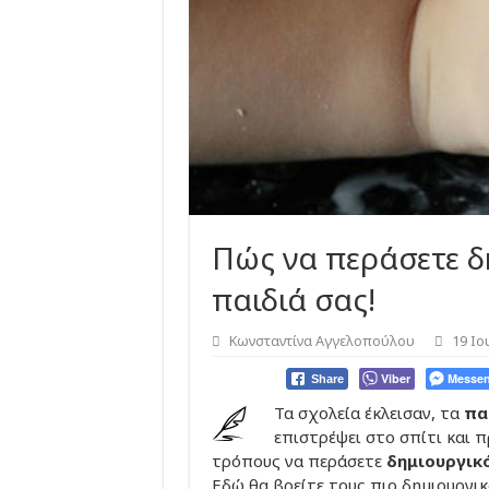
Πώς να περάσετε δ
παιδιά σας!
Κωνσταντίνα Αγγελοπούλου
19 Ιο
Viber
Messen
Share
Τα σχολεία έκλεισαν, τα
πα
επιστρέψει στο σπίτι και 
τρόπους να περάσετε
δημιουργικ
Εδώ θα βρείτε τους πιο δημιουργι