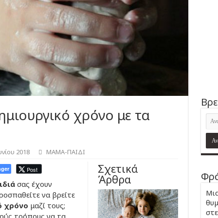
Βρε
ημιουργικό χρόνο με τα
υνίου 2018
ΜΑΜΑ-ΠΑΙΔΙ
Σχετικά
ger
Post
Φρά
Άρθρα
ιδιά
σας έχουν
Μια
προσπαθείτε να βρείτε
θυμ
ό χρόνο
μαζί τους;
στε
κούς τρόπους να τα