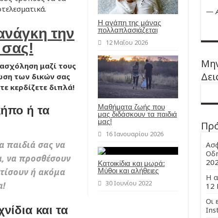
τελεσματικά.
—
Η αγάπη της μάνας
 ανάγκη την
πολλαπλασιάζεται
12 Μαΐου 2026
 σας!
Μην
νασχόληση μαζί τους
Δει
ωση των δικών σας
ε κερδίζετε διπλά!
Μαθήματα ζωής που
κήπο ή τα
μας διδάσκουν τα παιδιά
μας!
Πρ
16 Ιανουαρίου 2026
α παιδιά σας να
Ασφ
Οδη
, να προσθέσουν
20
Κατοικίδια και μωρά:
οτίσουν ή ακόμα
Μύθοι και αλήθειες
Η α
30 Ιουνίου 2022
α!
12 
Οι 
νίδια και τα
Ins