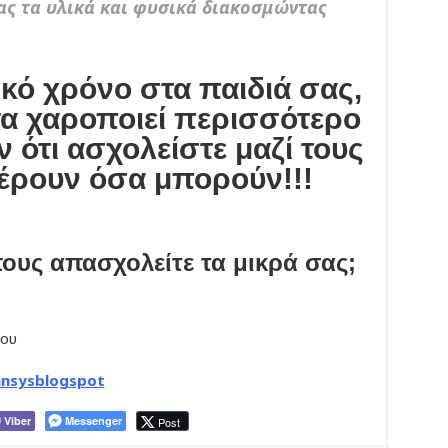
τας τα υλικά και φυσικά διακοσμώντας
κό χρόνο στα παιδιά σας,
τα χαροποιεί περισσότερο
 ότι ασχολείστε μαζί τους
φέρουν όσα μπορούν!!!
πους απασχολείτε τα μικρά σας;
λου
nsysblogspot
Viber
Messenger
Post