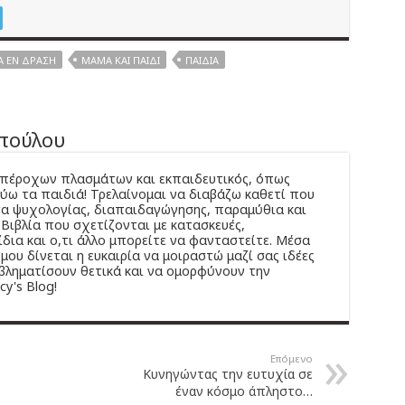
 ΕΝ ΔΡΆΣΗ
ΜΑΜΆ ΚΑΙ ΠΑΙΔΊ
ΠΑΙΔΙΆ
οπούλου
 υπέροχων πλασμάτων και εκπαιδευτικός, όπως
ύω τα παιδιά! Τρελαίνομαι να διαβάζω καθετί που
α ψυχολογίας, διαπαιδαγώγησης, παραμύθια και
 Βιβλία που σχετίζονται με κατασκευές,
ίδια και ο,τι άλλο μπορείτε να φανταστείτε. Μέσα
μου δίνεται η ευκαιρία να μοιραστώ μαζί σας ιδέες
βληματίσουν θετικά και να ομορφύνουν την
y's Blog!
Επόμενο
Κυνηγώντας την ευτυχία σε
έναν κόσμο άπληστο…