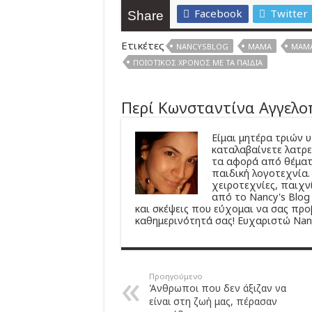
Facebook
Twitter
Share
Ετικέτες
NANCYSBLOG
ΜΑΜΆ
ΜΑΜΆ
ΠΟΙΟΤΙΚΌΣ ΧΡΌΝΟΣ ΜΕ ΤΑ ΠΑΙΔΙΆ
Περί Κωνσταντίνα Αγγελ
Είμαι μητέρα τριών
καταλαβαίνετε λατρε
τα αφορά από θέματ
παιδική λογοτεχνία.
χειροτεχνίες, παιχν
από το Nancy's Blog 
και σκέψεις που εύχομαι να σας προ
καθημερινότητά σας! Ευχαριστώ Nanc
Προηγούμενο
Άνθρωποι που δεν άξιζαν να
είναι στη ζωή μας, πέρασαν