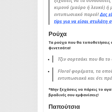
ξεχάσεις να τα συνδυάσεις
κιμονό (μαύρο ή λευκό) ή 
εντυπωσιακό παρεό!
Δες ε
tips για να είσαι στυλάτη 
Ρούχα
Τα ρούχα που θα τοποθετήσεις σ
φινετσάτα!
Τζιν σορτσάκι που θα το
Floral φορέματα, τα οποί
εντυπωσιακά και ότι πρέπ
*Μην ξεχάσεις να πάρεις το αγα
βραδινές σου εμφανίσεις!
Παπούτσια