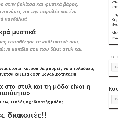
καλ
 στην βαλίτσα και φυσικά βάρος,
κατ
αγιονάρες για την παραλία και ένα
Παγ
ά σανδάλια!
Καρ
βγα
κρά μυστικά
Μαθ
παι
σας τοποθέτησε τα καλλυντικά σου,
θινο καπέλο σου που δίνει στυλ και
Ιστ
Ιστ
ναι έτοιμη και εσύ θα μπορείς να απολαύσεις
ινέτσα και μια δόση μοναδικότητας!!!
 στο στυλ και τη μόδα είναι η
Kατ
ποιότητα»
Kατ
 1934, Ιταλός σχεδιαστής μόδας.
ς διακοπές!!