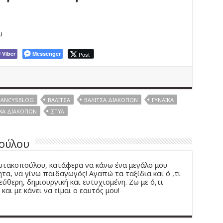
υ
Viber
Messenger
Post
ANCYSBLOG
ΒΑΛΊΤΣΑ
ΒΑΛΊΤΣΑ ΔΙΑΚΟΠΏΝ
ΓΥΝΑΊΚΑ
ΧΑ ΔΙΑΚΟΠΏΝ
ΣΤΥΛ
ούλου
ιωτακοπούλου, κατάφερα να κάνω ένα μεγάλο μου
τα, να γίνω παιδαγωγός! Αγαπώ τα ταξίδια και ό ,τι
εύθερη, δημιουργική και ευτυχισμένη. Ζω με ό,τι
και με κάνει να είμαι ο εαυτός μου!