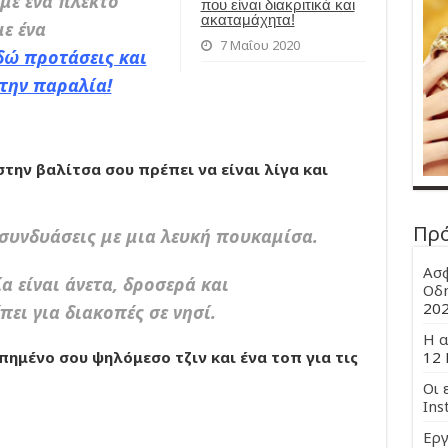
 με ένα πλεκτό
που είναι διακριτικά και
ακαταμάχητα!
με ένα
7 Μαΐου 2020
δώ προτάσεις και
στην παραλία!
την βαλίτσα σου πρέπει να είναι λίγα και
Πρ
 συνδυάσεις με μια λευκή πουκαμίσα.
Ασφ
α είναι άνετα, δροσερά και
Οδη
20
ει για διακοπές σε νησί.
Η α
πημένο σου ψηλόμεσο τζιν και ένα τοπ για τις
12 
Οι 
Ins
Εργ