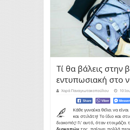
Τί θα βάλεις στην β
εντυπωσιακή στο ν
Χαρά Παναγιωτακοπούλου
10 Ιο
Viber
Messen
Share
Κάθε γυναίκα θέλει να είνα
και στιλάτη! Το ίδιο και στ
διακοπές! Γι’ αυτό, όταν ετοιμάζει 
διακοπών
της, παίρνει πολλά περ