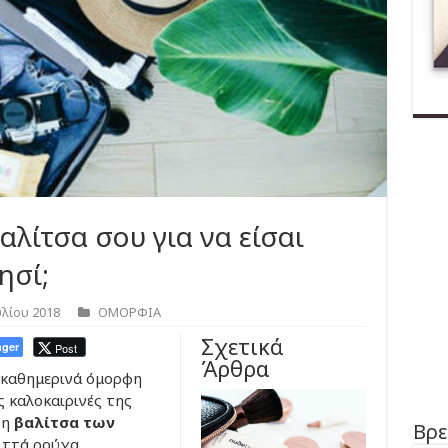
αλίτσα σου για να είσαι
ησί;
υλίου 2018
ΟΜΟΡΦΙΑ
Σχετικά
ger
Post
Άρθρα
ι καθημερινά όμορφη
ις καλοκαιρινές της
τη
βαλίτσα των
Βρε
ιττά ρούχα,