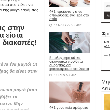
εσμα στο τέλος να
ια της γκαρνταρόμπας
4+1 προϊόντα για να
απολαύσεις ένα spa στο
σπίτι
11 Νοεμβρίου 2020
ις στην
Φρά
α είσαι
 διακοπές!
Να 
αλλ
—
5 πολυχρηστικά και
οικονομικά προϊόντα
όνο ένα μαγιό! Οι
ομορφιάς για
φρεσκάρισμα στο λεπτό
ρας θα είναι στην
11 Ιουνίου 2020
Μην
Δει
λόσωμο μαγιό (που
βήξει τα
πικίνι. Μην
4+1 γυναικεία αρώματα