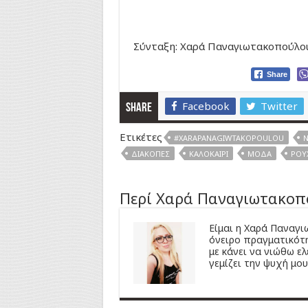
Σύνταξη: Χαρά Παναγιωτακοπούλο
Share
Facebook
Twitter
Share
Ετικέτες
#XARAPANAGIWTAKOPOULOU
N
ΔΙΑΚΟΠΈΣ
ΚΑΛΟΚΑΊΡΙ
ΜΌΔΑ
ΡΟΎ
Περί Χαρά Παναγιωτακοπ
Είμαι η Χαρά Παναγ
όνειρο πραγματικότη
με κάνει να νιώθω ελ
γεμίζει την ψυχή μου 