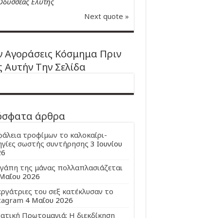
Οδυσσέας Ελύτης
Next quote »
 Αγοράσεις Κόσμημα Πριν
ς Αυτήν Την Σελίδα
όσφατα άρθρα
άλεια τροφίμων το καλοκαίρι-
γίες σωστής συντήρησης
3 Ιουνίου
26
γάπη της μάνας πολλαπλασιάζεται
Μαΐου 2026
εργάτριες του σεξ κατέκλυσαν το
tagram
4 Μαΐου 2026
ατική Πρωτομαγιά: Η διεκδίκηση