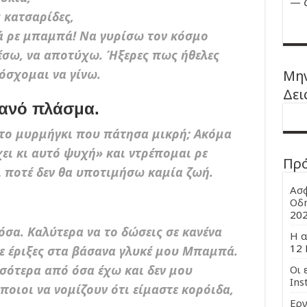
—
 κατσαρίδες,
λά ρε μπαμπά! Να γυρίσω τον κόσμο
έσω, να αποτύχω. Ήξερες πως ήθελες
όσχομαι να γίνω.
Μην
Δει
τανό πλάσμα.
ο το μυρμήγκι που πάτησα μικρή; Ακόμα
ει κι αυτό ψυχή» και ντρέπομαι ρε
Πρ
 ποτέ δεν θα υποτιμήσω καμία ζωή.
Ασφ
Οδη
20
τόσα. Καλύτερα να το δώσεις σε κανένα
Η α
12 
με έριξες στα βάσανα γλυκέ μου Μπαμπά.
σσότερα από όσα έχω και δεν μου
Οι 
Ins
ποιοι να νομίζουν ότι είμαστε κορόιδα,
Εργ