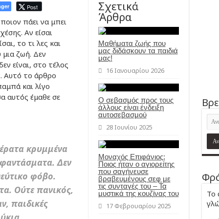
Σχετικά
ger
Post
Άρθρα
ποιον πάει να μπει
χέσης. Αν είσαι
αι, το τι λες και
Μαθήματα ζωής που
μας διδάσκουν τα παιδιά
 μια ζωή. Δεν
μας!
δεν είναι, στο τέλος
16 Ιανουαρίου 2026
ν. Αυτό το άρθρο
παμπά και λίγο
α αυτός έμαθε σε
Ο σεβασμός προς τους
Βρε
άλλους είναι ένδειξη
αυτοσεβασμού
28 Ιουνίου 2025
τέρατα κρυμμένα
Μοναχός Επιφάνιος:
 φαντάσματα. Δεν
Ποιος ήταν ο αγιορείτης
που σαγήνευσε
ψεύτικο φόβο.
Φρά
βραβευμένους σεφ με
τις συνταγές του – Τα
τα. Ούτε πανικός,
Το 
μυστικά της κουζίνας του
ν, παιδικές
γλώ
17 Φεβρουαρίου 2025
ύκια,