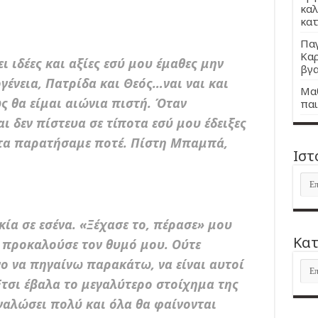
καλ
κατ
Παγ
Καρ
ι ιδέες και αξίες εσύ μου έμαθες μην
βγα
γένεια, Πατρίδα και Θεός…ναι ναι και
Μαθ
 θα είμαι αιώνια πιστή. Όταν
παι
 δεν πίστευα σε τίποτα εσύ μου έδειξες
ν τα παρατήσαμε ποτέ. Πίστη Μπαμπά,
Ιστ
Ιστ
κία σε εσένα. «Ξέχασε το, πέρασε» μου
Kατ
ι προκαλούσε τον θυμό μου. Ούτε
νο να πηγαίνω παρακάτω, να είναι αυτοί
Kατ
Έτσι έβαλα το μεγαλύτερο στοίχημα της
γαλώσει πολύ και όλα θα φαίνονται