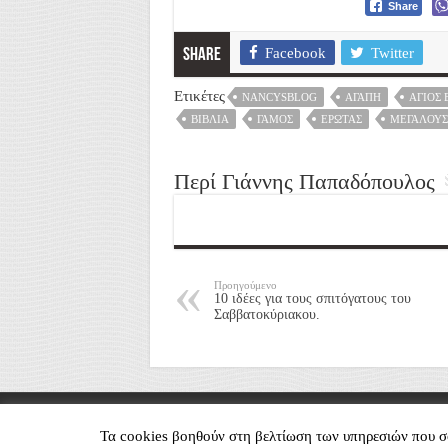
Share
Facebook
Twitter
Share
Ετικέτες
NANCYSBLOG
ΑΓΆΠΗ
ΆΓΙΟΣ 
ΒΙΒΛΊΑ
ΓΆΜΟΣ
ΈΡΩΤΑΣ
ΜΕΓΆΛΟΥΣ
Περί Γιάννης Παπαδόπουλος
Προηγούμενο
10 ιδέες για τους σπιτόγατους του
Σαββατοκύριακου.
Nancy's Blog © Copyright 2026, All Rights Re
Τα cookies βοηθούν στη βελτίωση των υπηρεσιών που σο