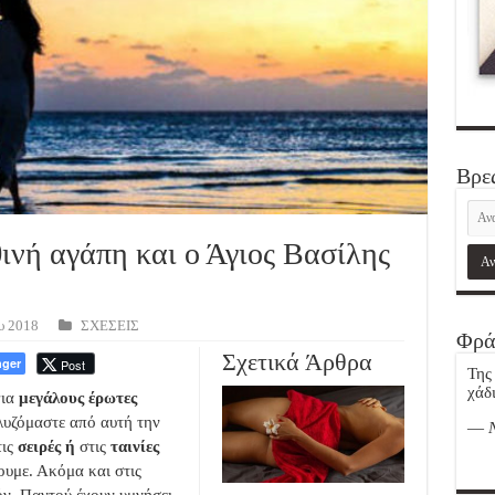
Βρε
ινή αγάπη και ο Άγιος Βασίλης
υ 2018
ΣΧΕΣΕΙΣ
Φρά
Σχετικά Άρθρα
ger
Post
Της
χάδι
για
μεγάλους έρωτες
λυζόμαστε από αυτή την
—
τις
σειρές ή
στις
ταινίες
υμε. Ακόμα και στις