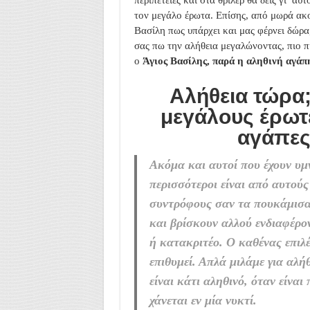
περιπέτειες και στα θρίλερ θα δεις γι’ α
τον μεγάλο έρωτα. Επίσης, από μωρά ακο
Βασίλη πως υπάρχει και μας φέρνει δώρα
σας πω την αλήθεια μεγαλώνοντας, πιο π
ο
Άγιος Βασίλης, παρά η αληθινή αγάπ
Αλήθεια τώρα;
μεγάλους έρωτε
αγάπες
Ακόμα και αυτοί που έχουν υμν
περισσότεροι είναι από αυτού
συντρόφους σαν τα πουκάμισα
και βρίσκουν αλλού ενδιαφέρον
ή κατακριτέο. Ο καθένας επιλέ
επιθυμεί. Απλά μιλάμε για αλήθε
είναι κάτι αληθινό, όταν είναι
χάνεται εν μία νυκτί.