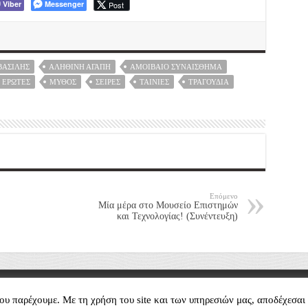
Viber
Messenger
Post
ΒΑΣΊΛΗΣ
ΑΛΗΘΙΝΉ ΑΓΆΠΗ
ΑΜΟΙΒΑΊΟ ΣΥΝΑΊΣΘΗΜΑ
 ΈΡΩΤΕΣ
ΜΎΘΟΣ
ΣΕΙΡΈΣ
ΤΑΙΝΊΕΣ
ΤΡΑΓΟΎΔΙΑ
Επόμενο
Μία μέρα στο Μουσείο Επιστημών
και Τεχνολογίας! (Συνέντευξη)
served
υ παρέχουμε. Με τη χρήση του site και των υπηρεσιών μας, αποδέχεσαι 