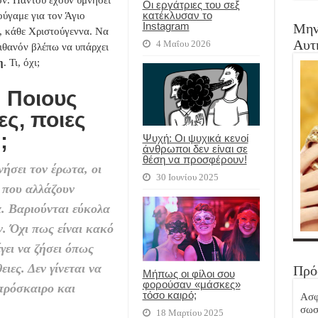
υτόν. Παντού έχουν υμνήσει
Οι εργάτριες του σεξ
κατέκλυσαν το
ύγαμε για τον Άγιο
Instagram
Μην
, κάθε Χριστούγεννα. Να
Αυτ
4 Μαΐου 2026
ιθανόν βλέπω να υπάρχει
η
. Τι, όχι;
 Ποιους
ς, ποιες
;
Ψυχή: Οι ψυχικά κενοί
άνθρωποι δεν είναι σε
θέση να προσφέρουν!
ήσει τον έρωτα, οι
30 Ιουνίου 2025
ς που αλλάζουν
. Βαριούνται εύκολα
. Όχι πως είναι κακό
γει να ζήσει όπως
ιες. Δεν γίνεται να
Πρό
Μήπως οι φίλοι σου
φορούσαν «μάσκες»
 πρόσκαιρο και
τόσο καιρό;
Ασφ
σωσ
18 Μαρτίου 2025