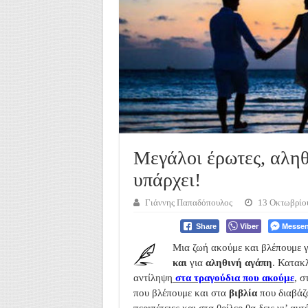
Μεγάλοι έρωτες, αληθ
υπάρχει!
Γιάννης Παπαδόπουλος
13 Οκτωβρίο
Viber
Messen
Share
Μια ζωή ακούμε και βλέπουμε 
και
για
αληθινή αγάπη
. Κατακ
αντίληψη
στα τραγούδια που ακούμε
, σ
που βλέπουμε και στα
βιβλία
που διαβάζο