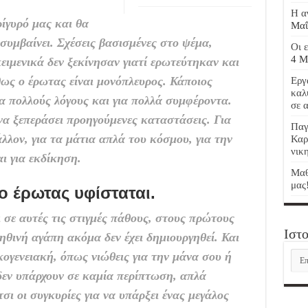
Η α
ρίγυρό μας και θα
Μαΐ
συμβαίνει. Σχέσεις βασισμένες στο ψέμα,
Οι 
4 Μ
ειμενικά δεν ξεκίνησαν γιατί ερωτεύτηκαν και
θως ο έρωτας είναι μονόπλευρος. Κάποιος
Εργ
καλ
για πολλούς λόγους και για πολλά συμφέροντα.
σε 
να ξεπεράσει προηγούμενες καταστάσεις. Για
Παγ
άλλον, για τα μάτια απλά του κόσμου, για την
Καρ
νικ
ι για εκδίκηση.
Μαθ
μας
ο έρωτας υφίσταται.
 σε αυτές τις στιγμές πάθους, στους πρώτους
Ιστο
ηθινή αγάπη ακόμα δεν έχει δημιουργηθεί. Και
Ιστ
κογενειακή, όπως νιώθεις για την μάνα σου ή
δεν υπάρχουν σε καμία περίπτωση, απλά
σι οι συγκυρίες για να υπάρξει ένας μεγάλος