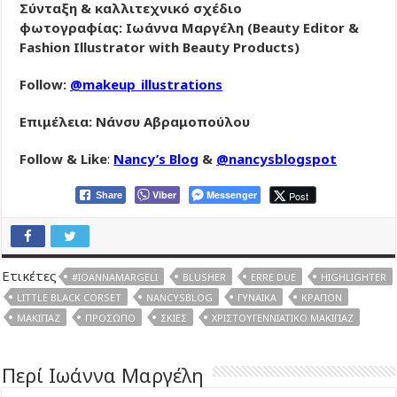
Σύνταξη & καλλιτεχνικό σχέδιο
φωτογραφίας: Ιωάννα Μαργέλη
(Beauty Editor &
Fashion Illustrator with Beauty Products)
Follow:
@makeup_illustrations
Επιμέλεια: Νάνσυ Αβραμοπούλου
Follow & Like
:
Nancy’s Blog
&
@nancysblogspot
Viber
Messenger
Post
Share
Ετικέτες
#IOANNAMARGELI
BLUSHER
ERRE DUE
HIGHLIGHTER
LITTLE BLACK CORSET
NANCYSBLOG
ΓΥΝΑΊΚΑ
ΚΡΑΓΙΌΝ
ΜΑΚΙΓΙΆΖ
ΠΡΌΣΩΠΟ
ΣΚΙΈΣ
ΧΡΙΣΤΟΥΓΕΝΝΙΆΤΙΚΟ ΜΑΚΙΓΙΆΖ
Περί Ιωάννα Μαργέλη