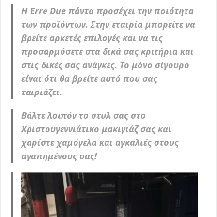
H Erre Due πάντα προσέχει την ποιότητα
των προϊόντων. Στην εταιρία μπορείτε να
βρείτε αρκετές επιλογές και να τις
προσαρμόσετε στα δικά σας κριτήρια και
στις δικές σας ανάγκες. Το μόνο σίγουρο
είναι ότι θα βρείτε αυτό που σας
ταιριάζει.
Βάλτε λοιπόν το στυλ σας στο
Χριστουγεννιάτικο μακιγιάζ σας και
χαρίστε χαμόγελα και αγκαλιές στους
αγαπημένους σας!