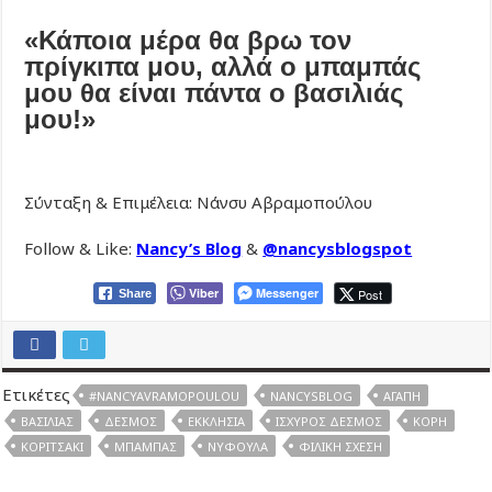
«Κάποια μέρα θα βρω τον
πρίγκιπα μου, αλλά ο μπαμπάς
μου θα είναι πάντα ο βασιλιάς
μου!»
Σύνταξη & Επιμέλεια: Νάνσυ Αβραμοπούλου
Follow & Like:
Nancy’s Blog
&
@nancysblogspot
Viber
Messenger
Post
Share
Ετικέτες
#NANCYAVRAMOPOULOU
NANCYSBLOG
ΑΓΆΠΗ
ΒΑΣΙΛΙΆΣ
ΔΕΣΜΌΣ
ΕΚΚΛΗΣΊΑ
ΙΣΧΥΡΌΣ ΔΕΣΜΌΣ
ΚΌΡΗ
ΚΟΡΙΤΣΆΚΙ
ΜΠΑΜΠΆΣ
ΝΥΦΟΎΛΑ
ΦΙΛΙΚΉ ΣΧΈΣΗ