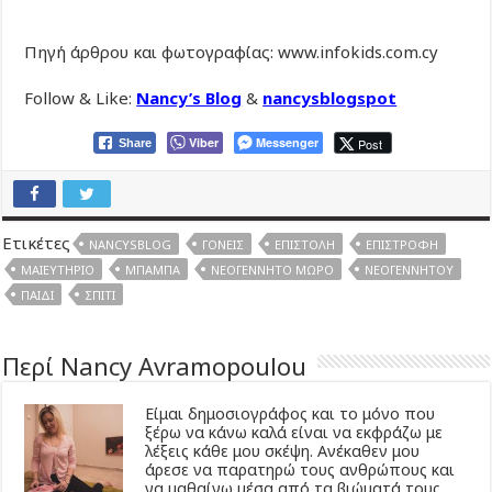
Πηγή άρθρου και φωτογραφίας: www.infokids.com.cy
Follow & Like:
Nancy’s Blog
&
nancysblogspot
Viber
Messenger
Post
Share
Ετικέτες
NANCYSBLOG
ΓΟΝΕΊΣ
ΕΠΙΣΤΟΛΉ
ΕΠΙΣΤΡΟΦΉ
ΜΑΙΕΥΤΉΡΙΟ
ΜΠΑΜΠΆ
ΝΕΟΓΈΝΝΗΤΟ ΜΩΡΌ
ΝΕΟΓΈΝΝΗΤΟΥ
ΠΑΙΔΊ
ΣΠΊΤΙ
Περί Nancy Avramopoulou
Είμαι δημοσιογράφος και το μόνο που
ξέρω να κάνω καλά είναι να εκφράζω με
λέξεις κάθε μου σκέψη. Ανέκαθεν μου
άρεσε να παρατηρώ τους ανθρώπους και
να μαθαίνω μέσα από τα βιώματά τους.