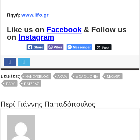
Πηγή:
www.lifo.gr
Like us on
Facebook
& Follow us
on
Instagram
Viber
Messenger
Post
Share
Ετικέτες
NANCYSBLOG
ΑΧΑΪ́Α
ΔΟΛΟΦΟΝΊΑ
ΜΑΧΑΊΡΙ
ΠΑΙΔΊ
ΠΑΤΈΡΑΣ
Περί Γιάννης Παπαδόπουλος